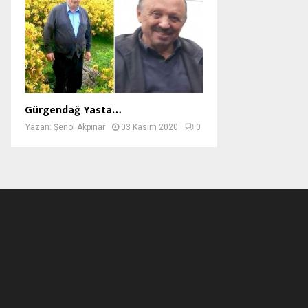
Gürgendağ Yasta…
Yazan:
Şenol Akpınar
03 Kasım 2020
0