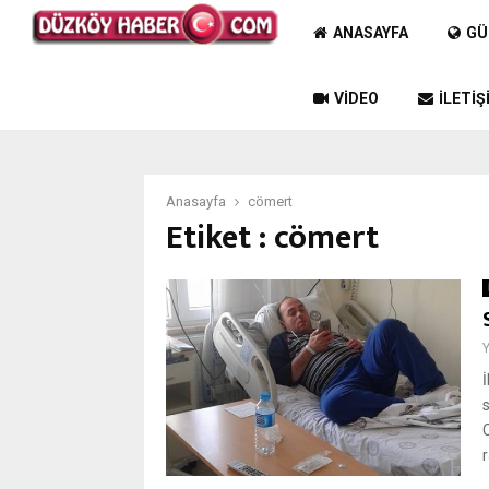
ANASAYFA
GÜ
VIDEO
İLETIŞ
Anasayfa
cömert
Etiket : cömert
r