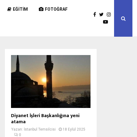
EĞITIM
FOTOĞRAF
Diyanet İşleri Başkanlığına yeni
atama
Yazan:
İstanbul Temsilcisi
18 Eylül 2025
0