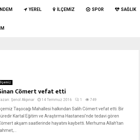
NDEM
YEREL
İLÇEMIZ
SPOR
SAĞLIK
IM
İlçemiz
Sinan Cömert vefat etti
Yazan:
Şenol Akpınar
14 Temmuz 2016
1
749
İlçemiz Taşocağı Mahallesi halkından Salih Cömert vefat etti. Bir
süredir Kartal Eğitim ve Araştırma Hastanesi’nde tedavi gören
Cömert akşam saatlerinde hayatını kaybetti. Merhuma Allah’tan
ahmet,...