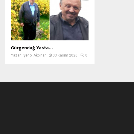
Gürgendağ Yasta…
Yazan:
Şenol Akpınar
03 Kasım 2020
0