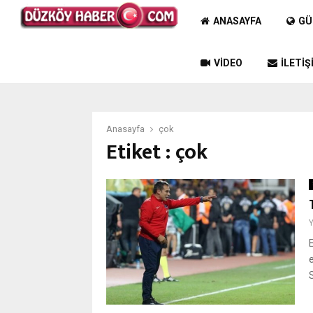
ANASAYFA
GÜ
VIDEO
İLETIŞ
Anasayfa
çok
Etiket : çok