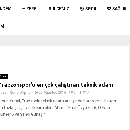
NDEM
YEREL
İLÇEMIZ
SPOR
SAĞLIK
IM
Spor
Trabzonspor’u en çok çalıştıran teknik adam
Yazan:
Şenol Akpınar
25 Ağustos 2016
0
817
Ersun Yanal, Trabzonlu teknik adamlar dışında bordo-mavili takımı
en fazla çalıştıran ilk isim oldu. Ahmet Suat Özyazıcı 6, Özkan
Sümer 5 ve Şenol Güneş 4...