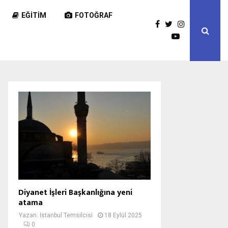
EĞITIM
FOTOĞRAF
Diyanet İşleri Başkanlığına yeni
atama
Yazan:
İstanbul Temsilcisi
18 Eylül 2025
0