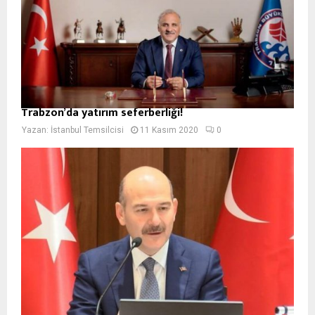
Trabzon’da yatırım seferberliği!
Yazan:
İstanbul Temsilcisi
11 Kasım 2020
0