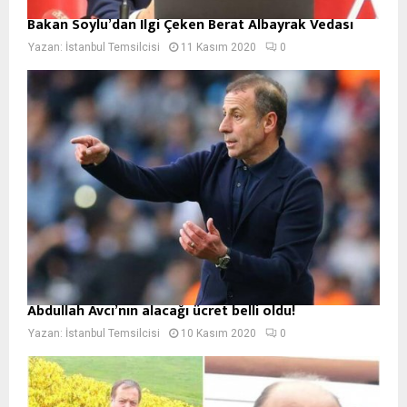
Bakan Soylu’dan İlgi Çeken Berat Albayrak Vedası
Yazan:
İstanbul Temsilcisi
11 Kasım 2020
0
Abdullah Avcı’nın alacağı ücret belli oldu!
Yazan:
İstanbul Temsilcisi
10 Kasım 2020
0