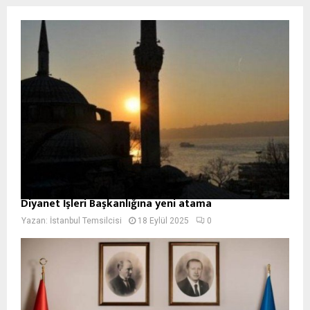
Diyanet İşleri Başkanlığına yeni atama
Yazan:
İstanbul Temsilcisi
18 Eylül 2025
0