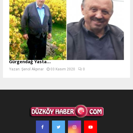
Gürgendağ Yasta…
Yazan:
Şenol Akpınar
03 Kasım 2020
0