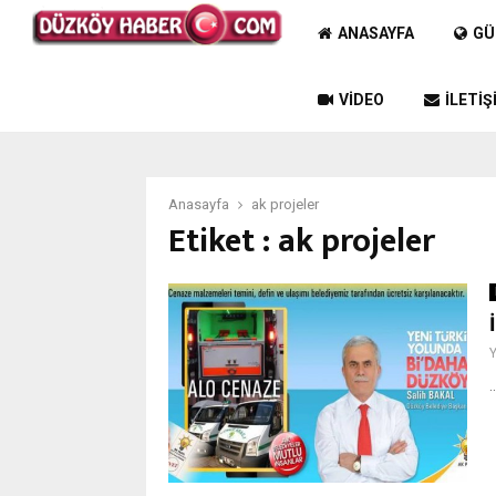
ANASAYFA
GÜ
VIDEO
İLETIŞ
Anasayfa
ak projeler
Etiket : ak projeler
..