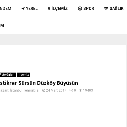
NDEM
YEREL
İLÇEMIZ
SPOR
SAĞLIK
IM
Foto Galeri
İlçemiz
İstikrar Sürsün Düzköy Büyüsün
Yazan:
İstanbul Temsilcisi
24 Mart 2014
0
19403
.