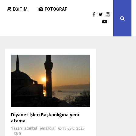
EĞITIM
FOTOĞRAF
Diyanet İşleri Başkanlığına yeni
atama
Yazan:
İstanbul Temsilcisi
18 Eylül 2025
0