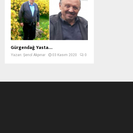
Gürgendağ Yasta…
Yazan:
Şenol Akpınar
03 Kasım 2020
0