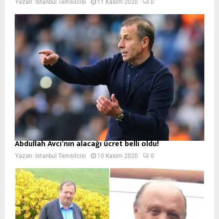
Yazan:
İstanbul Temsilcisi
11 Kasım 2020
0
Abdullah Avcı’nın alacağı ücret belli oldu!
Yazan:
İstanbul Temsilcisi
10 Kasım 2020
0