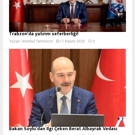
Trabzon’da yatırım seferberliği!
Yazan:
İstanbul Temsilcisi
11 Kasım 2020
0
Bakan Soylu’dan İlgi Çeken Berat Albayrak Vedası