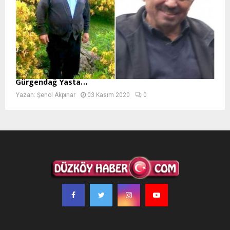
Gürgendağ Yasta…
Yazan:
Şenol Akpınar
03 Kasım 2020
0