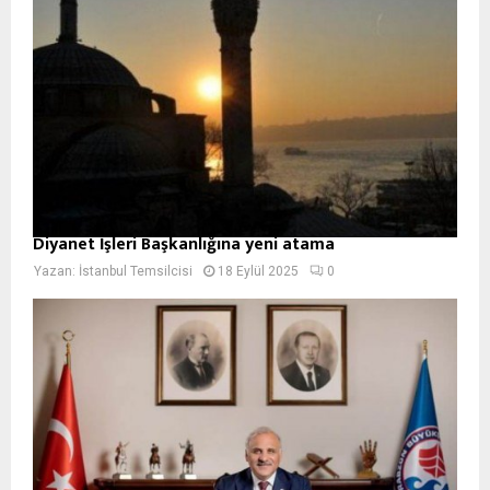
Diyanet İşleri Başkanlığına yeni atama
Yazan:
İstanbul Temsilcisi
18 Eylül 2025
0