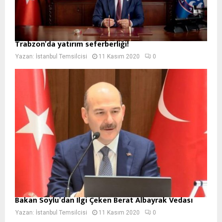
Trabzon’da yatırım seferberliği!
Yazan:
İstanbul Temsilcisi
11 Kasım 2020
0
Bakan Soylu’dan İlgi Çeken Berat Albayrak Vedası
Yazan:
İstanbul Temsilcisi
11 Kasım 2020
0