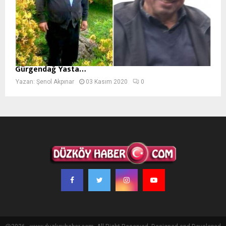
Gürgendağ Yasta…
Yazan:
Şenol Akpınar
03 Kasım 2020
0