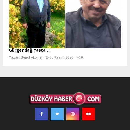
Gürgendağ Yasta…
Yazan:
Şenol Akpınar
03 Kasım 2020
0