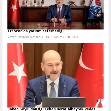
Trabzon’da yatırım seferberliği!
Yazan:
İstanbul Temsilcisi
11 Kasım 2020
0
Bakan Soylu’dan İlgi Çeken Berat Albayrak Vedası