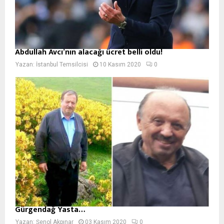
Abdullah Avcı’nın alacağı ücret belli oldu!
Yazan:
İstanbul Temsilcisi
10 Kasım 2020
0
Gürgendağ Yasta…
Yazan:
Şenol Akpınar
03 Kasım 2020
0