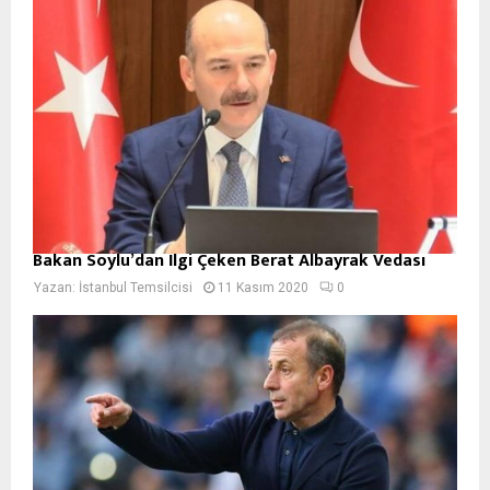
Bakan Soylu’dan İlgi Çeken Berat Albayrak Vedası
Yazan:
İstanbul Temsilcisi
11 Kasım 2020
0