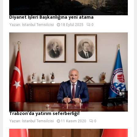
Diyanet İşleri Başkanlığına yeni atama
Yazan:
İstanbul Temsilcisi
18 Eylül 2025
0
Trabzon’da yatırım seferberliği!
Yazan:
İstanbul Temsilcisi
11 Kasım 2020
0