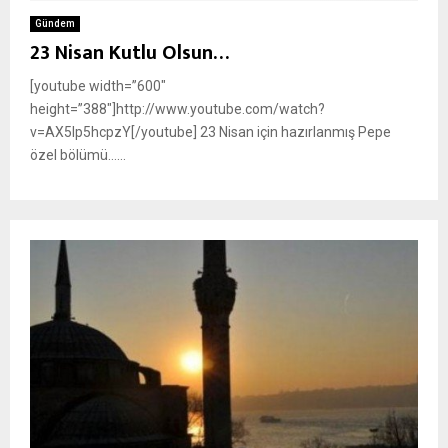
Gündem
23 Nisan Kutlu Olsun…
[youtube width=”600″
height=”388″]http://www.youtube.com/watch?
v=AX5Ip5hcpzY[/youtube] 23 Nisan için hazırlanmış Pepe
özel bölümü…...