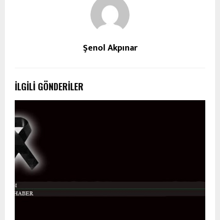
Şenol Akpınar
İLGILI GÖNDERILER