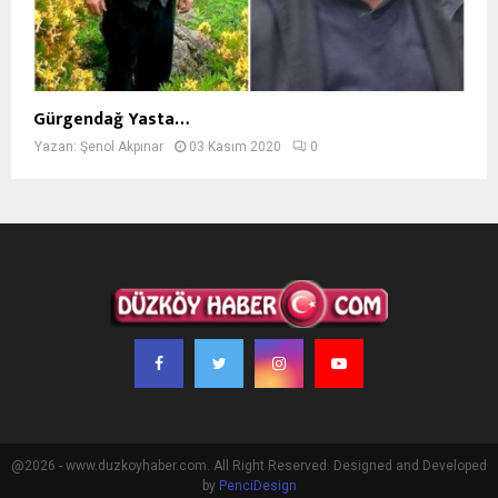
Gürgendağ Yasta…
Yazan:
Şenol Akpınar
03 Kasım 2020
0
@2026 - www.duzkoyhaber.com. All Right Reserved. Designed and Developed
by
PenciDesign