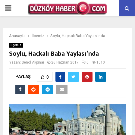
PRIMARY
MENU
Anasayfa
İlçemiz
Soylu, Haçkalı Baba Yaylası’nda
İlçemiz
Soylu, Haçkalı Baba Yaylası’nda
Yazan:
Şenol Akpınar
26 Haziran 2017
0
1510
PAYLAŞ
0