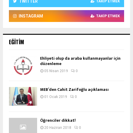
TWITTER
TAKIP ETMEK
INSTAGRAM
TAKIP ETMEK
EĞITIM
Ehliyeti olup da araba kullanmayanlar için
düzenleme
05 Nisan 2019
0
MEB’den Cahit Zarifoğlu açıklaması
01 Ocak 2019
0
Öğrenciler dikkat!
20 Haziran 2018
0