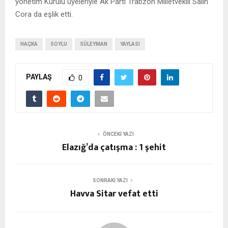
yönetim Kurulu üyeleriyle Ak Parti Trabzon Milletvekili Salih
Cora da eşlik etti.
HAÇKA
SOYLU
SÜLEYMAN
YAYLASI
PAYLAŞ
0
ÖNCEKI YAZI
Elazığ’da çatışma : 1 şehit
SONRAKI YAZI
Havva Sitar vefat etti