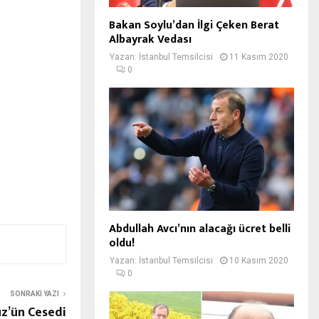
Bakan Soylu’dan İlgi Çeken Berat
Albayrak Vedası
Yazan:
İstanbul Temsilcisi
11 Kasım 2020
0
Abdullah Avcı’nın alacağı ücret belli
oldu!
Yazan:
İstanbul Temsilcisi
10 Kasım 2020
0
SONRAKI YAZI
üz’ün Cesedi