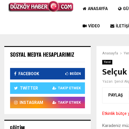
ANASAYFA
GÜ
VIDEO
İLETIŞ
SOSYAL MEDYA HESAPLARIMIZ
Anasayfa
Yer
Yerel
Selçuk
FACEBOOK
BEĞEN
Yazan:
Şenol Ak
TWITTER
TAKIP ETMEK
PAYLAŞ
INSTAGRAM
TAKIP ETMEK
Etkinlik bütçe 
Karadeniz müz
EĞITIM