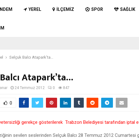
NDEM
YEREL
İLÇEMIZ
SPOR
SAĞLIK
IM
el
Selçuk Balcı Atapark’ta…
 Balcı Atapark’ta…
pınar
24 Temmuz 2012
0
847
0
yetersizliği gerekçe gösterilerek Trabzon Belediyesi tarafından iptal ed
iğinin sevilen seslerinden Selçuk Balcı 28 Temmuz 2012 Cumartesi 