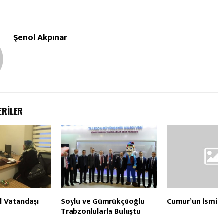
Şenol Akpınar
ERILER
l Vatandaşı
Soylu ve Gümrükçüoğlu
Cumur’un İsmi
Trabzonlularla Buluştu