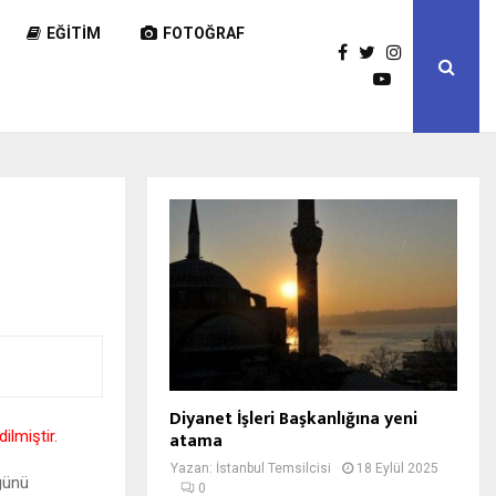
EĞITIM
FOTOĞRAF
Diyanet İşleri Başkanlığına yeni
ilmiştir.
atama
Yazan:
İstanbul Temsilcisi
18 Eylül 2025
günü
0