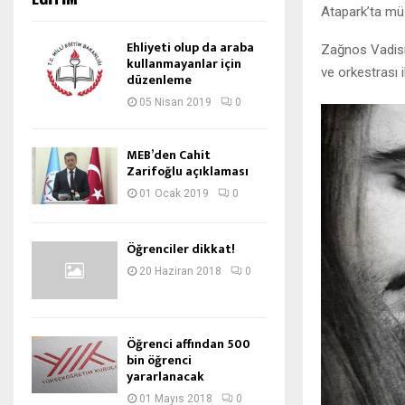
Atapark’ta mü
Ehliyeti olup da araba
Zağnos Vadisi
kullanmayanlar için
ve orkestrası 
düzenleme
05 Nisan 2019
0
MEB’den Cahit
Zarifoğlu açıklaması
01 Ocak 2019
0
Öğrenciler dikkat!
20 Haziran 2018
0
Öğrenci affından 500
bin öğrenci
yararlanacak
01 Mayıs 2018
0