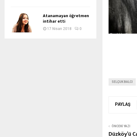
Atanamayan öğretmen
intihar etti
17 Nisan 2018
0
SELÇUK BALCI
PAYLAŞ
ÖNCEKI YAZI
Düzköy’ü Ca