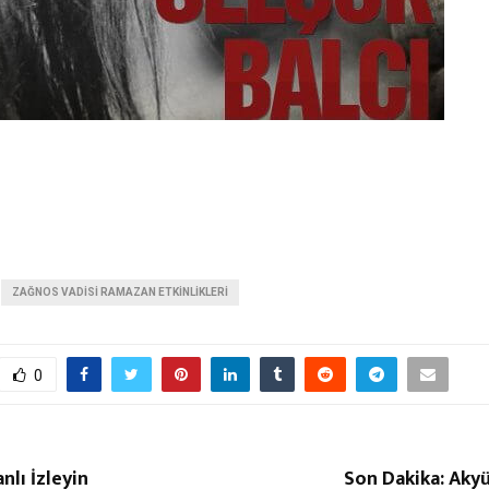
ZAĞNOS VADISI RAMAZAN ETKINLIKLERI
0
nlı İzleyin
Son Dakika: Aky