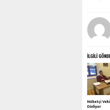
İLGILI GÖND
Nöbetçi Veki
Dinliyor