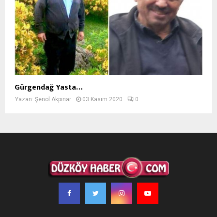
Gürgendağ Yasta…
Yazan:
Şenol Akpınar
03 Kasım 2020
0