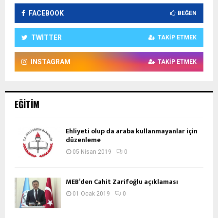
FACEBOOK
BEĞEN
TWITTER
TAKIP ETMEK
INSTAGRAM
TAKIP ETMEK
EĞITIM
Ehliyeti olup da araba kullanmayanlar için
düzenleme
05 Nisan 2019
0
MEB’den Cahit Zarifoğlu açıklaması
01 Ocak 2019
0