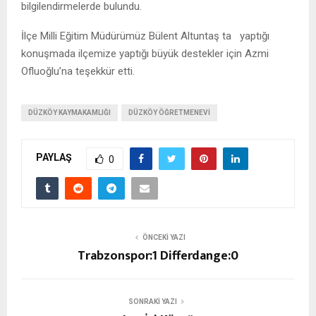
bilgilendirmelerde bulundu.
İlçe Milli Eğitim Müdürümüz Bülent Altuntaş ta yaptığı
konuşmada ilçemize yaptığı büyük destekler için Azmi
Ofluoğlu’na teşekkür etti.
DÜZKÖY KAYMAKAMLIĞI
DÜZKÖY ÖĞRETMENEVI
PAYLAŞ
0
ÖNCEKI YAZI
Trabzonspor:1 Differdange:0
SONRAKI YAZI