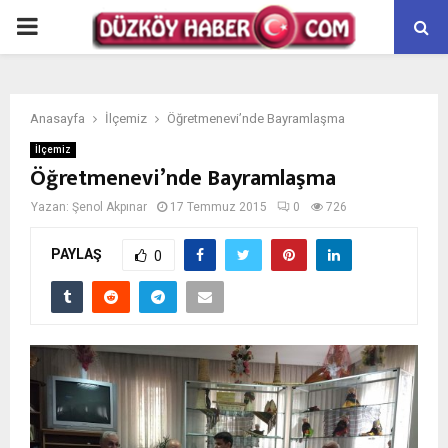
PRIMARY
MENU
Anasayfa
İlçemiz
Öğretmenevi’nde Bayramlaşma
İlçemiz
Öğretmenevi’nde Bayramlaşma
Yazan:
Şenol Akpınar
17 Temmuz 2015
0
726
PAYLAŞ
0