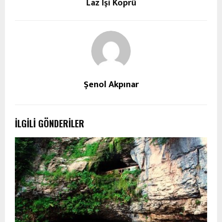
Laz İşi Köprü
Şenol Akpınar
İLGILI GÖNDERILER