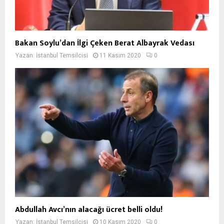
Bakan Soylu’dan İlgi Çeken Berat Albayrak Vedası
Yazan:
İstanbul Temsilcisi
11 Kasım 2020
0
Abdullah Avcı’nın alacağı ücret belli oldu!
Yazan:
İstanbul Temsilcisi
10 Kasım 2020
0