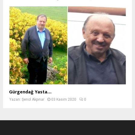
Gürgendağ Yasta…
Yazan:
Şenol Akpınar
03 Kasım 2020
0