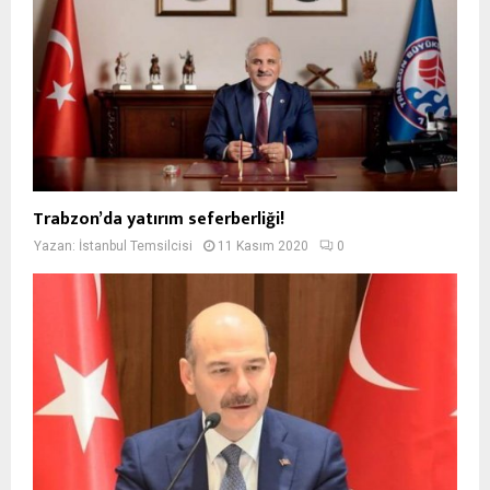
Trabzon’da yatırım seferberliği!
Yazan:
İstanbul Temsilcisi
11 Kasım 2020
0