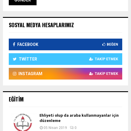
SOSYAL MEDYA HESAPLARIMIZ
FACEBOOK
BEĞEN
TWITTER
TAKIP ETMEK
INSTAGRAM
TAKIP ETMEK
EĞITIM
Ehliyeti olup da araba kullanmayanlar için
düzenleme
05 Nisan 2019
0