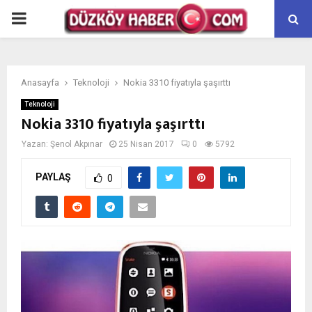
PRIMARY
MENU
Anasayfa
Teknoloji
Nokia 3310 fiyatıyla şaşırttı
Teknoloji
Nokia 3310 fiyatıyla şaşırttı
Yazan:
Şenol Akpınar
25 Nisan 2017
0
5792
PAYLAŞ
0