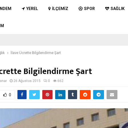
NDEM
YEREL
İLÇEMIZ
SPOR
SAĞLIK
IM
lık
İlave Ücrette Bilgilendirme Şart
crette Bilgilendirme Şart
pınar
26 Ağustos 2015
0
662
0