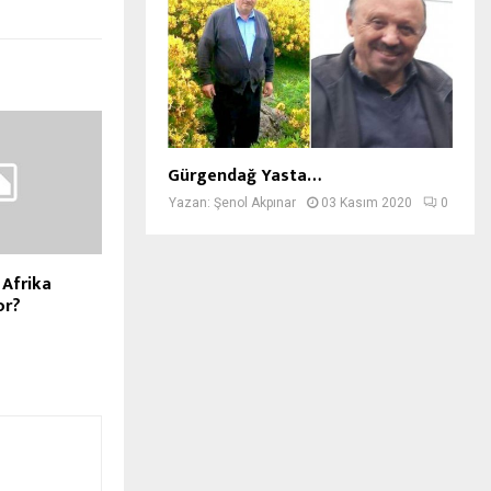
Gürgendağ Yasta…
Yazan:
Şenol Akpınar
03 Kasım 2020
0
 Afrika
or?