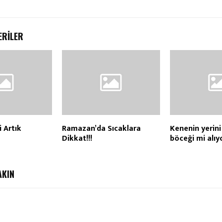
ERILER
i Artık
Ramazan’da Sıcaklara
Kenenin yerini
Dikkat!!!
böceği mi alıy
AKIN