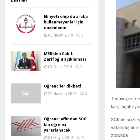
Ehliyeti olup da araba
kullanmayanlar için
düzenleme
05 Nisan 2019
0
MEB’den Cahit
Zarifoğlu açıklaması
01 Ocak 2019
0
Öğrenciler dikkat!
20 Haziran 2018
0
Tedavi için öz
karşılaşabiliyo
Öğrenci affından 500
SGK ile sözleş
bin öğrenci
vatandaşların 
yararlanacak
zorunda.
01 Mayıs 2018
0