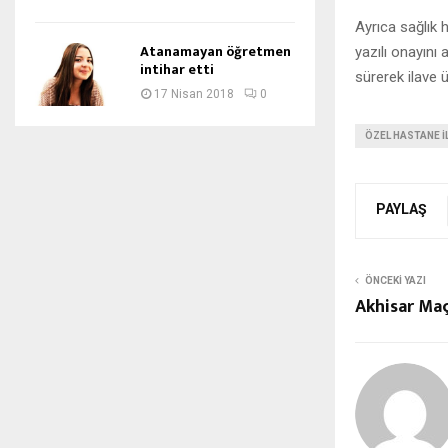
Ayrıca sağlık 
Atanamayan öğretmen
yazılı onayını
intihar etti
sürerek ilave 
17 Nisan 2018
0
ÖZEL HASTANE I
PAYLAŞ
ÖNCEKI YAZI
Akhisar Maçı