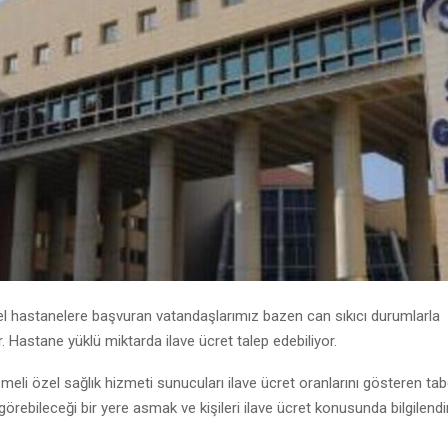
el hastanelere başvuran vatandaşlarımız bazen can sıkıcı durumlarla
r. Hastane yüklü miktarda ilave ücret talep edebiliyor.
meli özel sağlık hizmeti sunucuları ilave ücret oranlarını gösteren tab
görebileceği bir yere asmak ve kişileri ilave ücret konusunda bilgilend