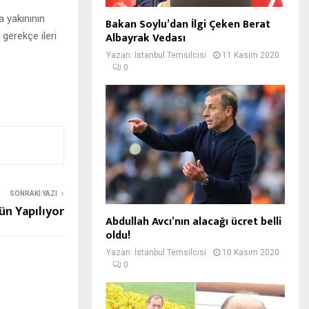
a yakınının
Bakan Soylu’dan İlgi Çeken Berat
Albayrak Vedası
 gerekçe ileri
Yazan:
İstanbul Temsilcisi
11 Kasım 2020
0
SONRAKI YAZI
n Yapılıyor
Abdullah Avcı’nın alacağı ücret belli
oldu!
Yazan:
İstanbul Temsilcisi
10 Kasım 2020
0