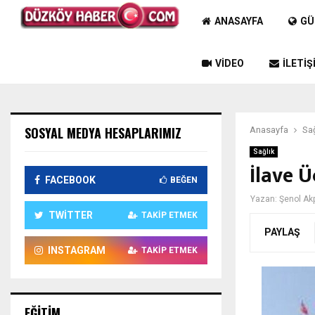
ANASAYFA
GÜ
VIDEO
İLETIŞ
SOSYAL MEDYA HESAPLARIMIZ
Anasayfa
Sağ
Sağlık
İlave Ü
FACEBOOK
BEĞEN
Yazan:
Şenol Ak
TWITTER
TAKIP ETMEK
PAYLAŞ
INSTAGRAM
TAKIP ETMEK
EĞITIM