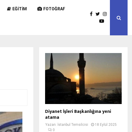
EĞITIM
FOTOĞRAF
Diyanet İşleri Başkanlığına yeni
atama
Yazan:
İstanbul Temsilcisi
18 Eylül 2025
0