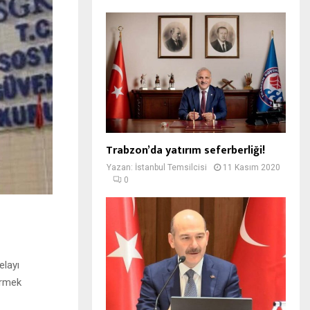
Trabzon’da yatırım seferberliği!
Yazan:
İstanbul Temsilcisi
11 Kasım 2020
0
elayı
irmek