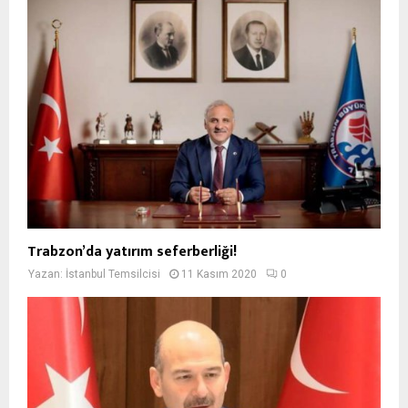
Trabzon’da yatırım seferberliği!
Yazan:
İstanbul Temsilcisi
11 Kasım 2020
0