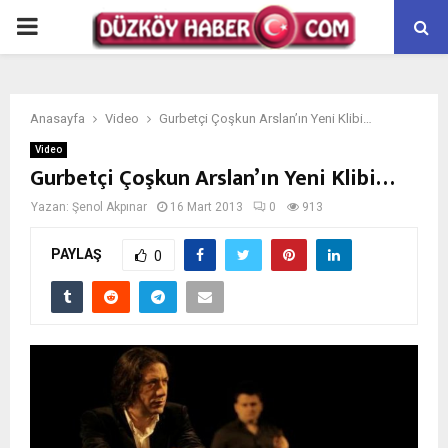
PRIMARY
MENU
Anasayfa
Video
Gurbetçi Çoşkun Arslan’ın Yeni Klibi…
Video
Gurbetçi Çoşkun Arslan’ın Yeni Klibi…
Yazan:
Şenol Akpınar
16 Mart 2013
0
913
PAYLAŞ
0