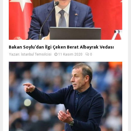
Bakan Soylu’dan İlgi Çeken Berat Albayrak Vedası
Yazan:
İstanbul Temsilcisi
11 Kasım 2020
0