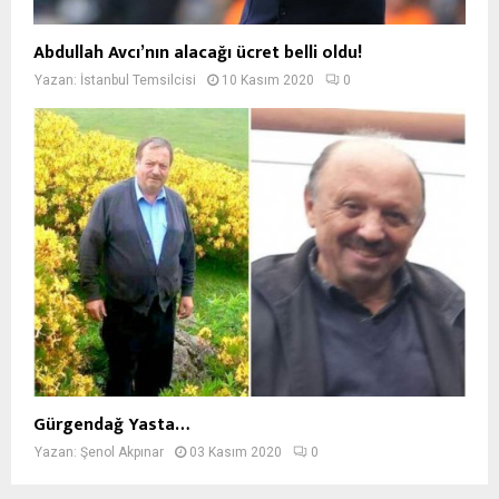
Abdullah Avcı’nın alacağı ücret belli oldu!
Yazan:
İstanbul Temsilcisi
10 Kasım 2020
0
Gürgendağ Yasta…
Yazan:
Şenol Akpınar
03 Kasım 2020
0