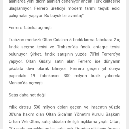
alanlarda yeni dikim alanları deneniyor ancak Türk kalitesine
ulaşılamıyor. Ferrero üreticiyi modern tarımı teşvik edici
çalışmalar yapıyor. Bu büyük bir avantaj.”
Ferrero fabrika açmıştı
Trabzon merkezli Oltan Gıda’nın 5 fındık kırma fabrikası, 2 iç
fındık seçme tesisi ve Trabzon’da fındık entegre tesisi
bulunuyor. Şirket, fındık satışının yüzde 70’ini Ferrero’ya
yapıyor. Oltan Gıda’yı satın alan Ferrero ise dünyanın
çikolata devi olarak biliniyor. Ferrero geçen yıl dünya
çapındaki 19. fabrikasını 300 milyon liralık yatırımla
Manisa’da açmıştı.
Satış daha net değil
Yıllık cirosu 500 milyon doları geçen ve ihracatın yüzde
30’una hakim olan Oltan Gıda’nın Yönetim Kurulu Başkanı
Orhan Veli Oltan, satış iddiaları ile ilgili açıklama yaptı. Oltan,
“Şu anda gerçekleşen bir satış yok. Dondan etkilenip firmayı