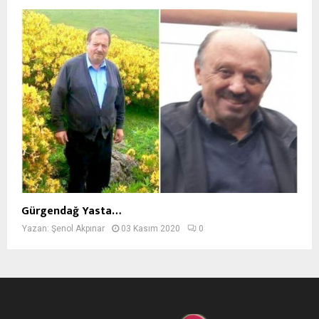
Gürgendağ Yasta…
Yazan:
Şenol Akpınar
03 Kasım 2020
0