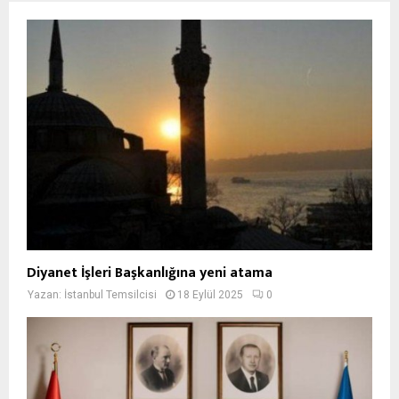
Diyanet İşleri Başkanlığına yeni atama
Yazan:
İstanbul Temsilcisi
18 Eylül 2025
0