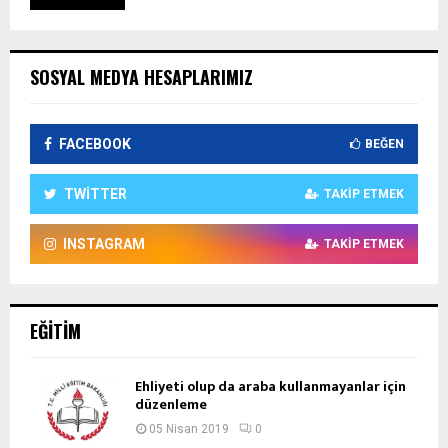
SOSYAL MEDYA HESAPLARIMIZ
FACEBOOK
BEĞEN
TWITTER
TAKIP ETMEK
INSTAGRAM
TAKIP ETMEK
EĞITIM
Ehliyeti olup da araba kullanmayanlar için
düzenleme
05 Nisan 2019
0