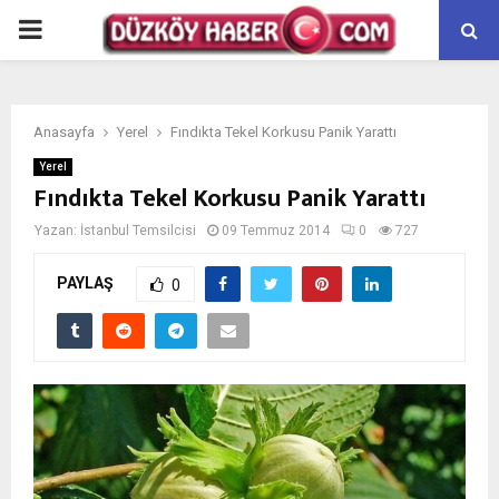
PRIMARY
MENU
Anasayfa
Yerel
Fındıkta Tekel Korkusu Panik Yarattı
Yerel
Fındıkta Tekel Korkusu Panik Yarattı
Yazan:
İstanbul Temsilcisi
09 Temmuz 2014
0
727
PAYLAŞ
0