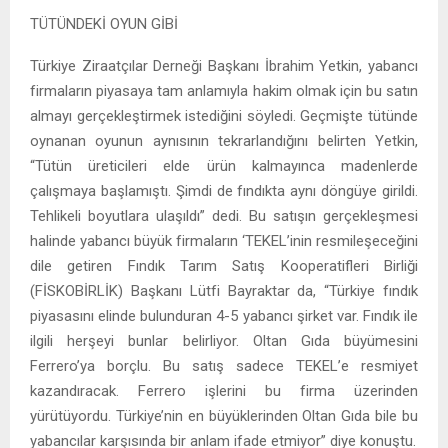
TÜTÜNDEKİ OYUN GİBİ
Türkiye Ziraatçılar Derneği Başkanı İbrahim Yetkin, yabancı
firmaların piyasaya tam anlamıyla hakim olmak için bu satın
almayı gerçekleştirmek istediğini söyledi. Geçmişte tütünde
oynanan oyunun aynısının tekrarlandığını belirten Yetkin,
“Tütün üreticileri elde ürün kalmayınca madenlerde
çalışmaya başlamıştı. Şimdi de fındıkta aynı döngüye girildi.
Tehlikeli boyutlara ulaşıldı” dedi. Bu satışın gerçekleşmesi
halinde yabancı büyük firmaların ‘TEKEL’inin resmileşeceğini
dile getiren Fındık Tarım Satış Kooperatifleri Birliği
(FİSKOBİRLİK) Başkanı Lütfi Bayraktar da, “Türkiye fındık
piyasasını elinde bulunduran 4-5 yabancı şirket var. Fındık ile
ilgili herşeyi bunlar belirliyor. Oltan Gıda büyümesini
Ferrero’ya borçlu. Bu satış sadece TEKEL’e resmiyet
kazandıracak. Ferrero işlerini bu firma üzerinden
yürütüyordu. Türkiye’nin en büyüklerinden Oltan Gıda bile bu
yabancılar karşısında bir anlam ifade etmiyor” diye konuştu.