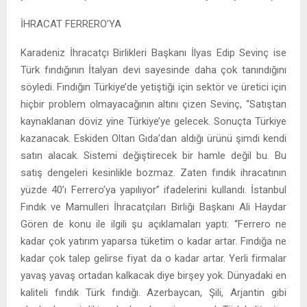
İHRACAT FERRERO’YA
Karadeniz İhracatçı Birlikleri Başkanı İlyas Edip Sevinç ise
Türk fındığının İtalyan devi sayesinde daha çok tanındığını
söyledi. Fındığın Türkiye’de yetiştiği için sektör ve üretici için
hiçbir problem olmayacağının altını çizen Sevinç, “Satıştan
kaynaklanan döviz yine Türkiye’ye gelecek. Sonuçta Türkiye
kazanacak. Eskiden Oltan Gıda’dan aldığı ürünü şimdi kendi
satın alacak. Sistemi değiştirecek bir hamle değil bu. Bu
satış dengeleri kesinlikle bozmaz. Zaten fındık ihracatının
yüzde 40’ı Ferrero’ya yapılıyor” ifadelerini kullandı. İstanbul
Fındık ve Mamulleri İhracatçıları Birliği Başkanı Ali Haydar
Gören de konu ile ilgili şu açıklamaları yaptı: “Ferrero ne
kadar çok yatırım yaparsa tüketim o kadar artar. Fındığa ne
kadar çok talep gelirse fiyat da o kadar artar. Yerli firmalar
yavaş yavaş ortadan kalkacak diye birşey yok. Dünyadaki en
kaliteli fındık Türk fındığı. Azerbaycan, Şili, Arjantin gibi