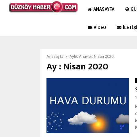
ANASAYFA
GÜ
VIDEO
İLETIŞ
Anasayfa
Aylık Arşivler: Nisan 2020
Ay : Nisan 2020