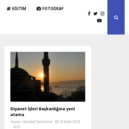
EĞITIM
FOTOĞRAF
Diyanet İşleri Başkanlığına yeni
atama
Yazan:
İstanbul Temsilcisi
18 Eylül 2025
0