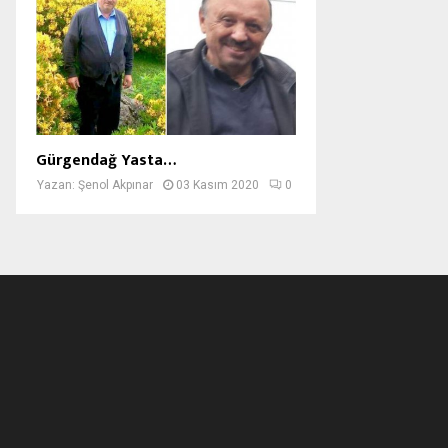
Gürgendağ Yasta…
Yazan:
Şenol Akpınar
03 Kasım 2020
0