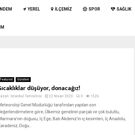
NDEM
YEREL
İLÇEMIZ
SPOR
SAĞLIK
IM
Featured
Gündem
Sıcaklıklar düşüyor, donacağız!
Yazan:
İstanbul Temsilcisi
22 Nisan 2020
0
1526
Meteoroloji Genel Müdürlüğü tarafından yapılan son
değerlendirmelere göre; Ülkemiz genelinin parçalı ve çok bulutlu,
Marmara’nın doğusu, İç Ege, Batı Akdeniz’in iç kesimleri, İç Anadolu,
Karadeniz, Doğu...