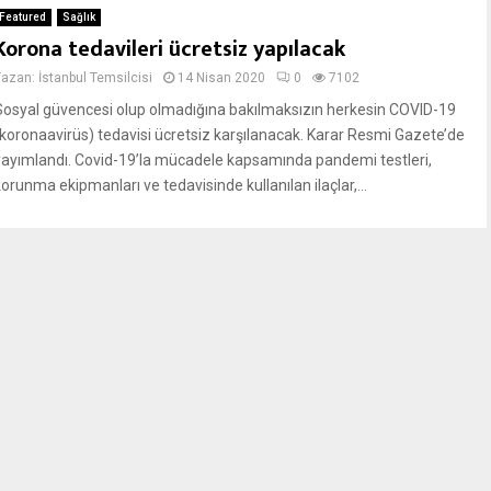
Featured
Sağlık
Korona tedavileri ücretsiz yapılacak
Yazan:
İstanbul Temsilcisi
14 Nisan 2020
0
7102
Sosyal güvencesi olup olmadığına bakılmaksızın herkesin COVID-19
(koronaavirüs) tedavisi ücretsiz karşılanacak. Karar Resmi Gazete’de
yayımlandı. Covid-19’la mücadele kapsamında pandemi testleri,
orunma ekipmanları ve tedavisinde kullanılan ilaçlar,...