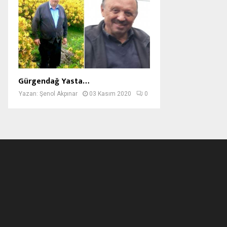
Gürgendağ Yasta…
Yazan:
Şenol Akpınar
03 Kasım 2020
0