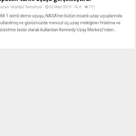
Yazan:
İstanbul Temsilcisi
02 Mart 2019
0
711
DM-1 isimli demo uçuşu, NASA’nın bütün insanlı uzay uçuşlarında
kullanılmış ve günümüzde mevcut üç uzay mekiğinin fırlatma ve
gözetme tesisi olarak kullanılan Kennedy Uzay Merkezi’nden...