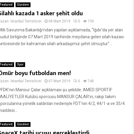
Featured
Gündem
Silahlı kazada 1 asker şehit oldu
Yazan:
İstanbul Temsilcisi
08 Mart 2019
0
730
Milli Savunma Bakanlığı’ndan yapılan açıklamada, “Iğdır’da yer alan
hudut birliğinde 07 Mart 2019 tarihinde meydana gelen silah kazası
neticesinde bir kahraman silah arkadaşımız şehit olmuştur”...
Featured
Spor
Ömür boyu futboldan men!
Yazan:
İstanbul Temsilcisi
07 Mart 2019
0
740
PFDK’nın Mansur Çalar açıklaması şu şekilde: AMED SPORTİF
FAALİYETLER Kulübü sporcusu MANSUR ÇALAR’ın, rakip takım
porcularına yönelik saldırıları nedeniyle FDT’nin 4/2, 44/1-a ve 35/4.
maddesi...
Featured
Gündem
SpaceX tarihi uçuşu gerçekleştirdi