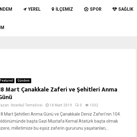
NDEM
YEREL
İLÇEMIZ
SPOR
SAĞLIK
IM
Featured
Gündem
18 Mart Çanakkale Zaferi ve Şehitleri Anma
Günü
Yazan:
İstanbul Temsilcisi
18 Mart 2019
0
1032
18 Mart Şehitleri Anma Günü ve Çanakkale Deniz Zaferi’nin 104.
yıldönümünde başta Gazi Mustafa Kemal Atatürk başta olmak
üzere, milletimize bu eşsiz zaferin gururunu yaşatanları,...