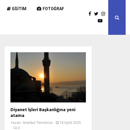
EĞITIM
FOTOĞRAF
Diyanet İşleri Başkanlığına yeni
atama
Yazan:
İstanbul Temsilcisi
18 Eylül 2025
0