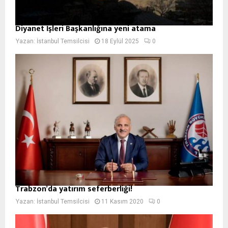
Diyanet İşleri Başkanlığına yeni atama
Yazan:
İstanbul Temsilcisi
18 Eylül 2025
0
Trabzon’da yatırım seferberliği!
Yazan:
İstanbul Temsilcisi
11 Kasım 2020
0