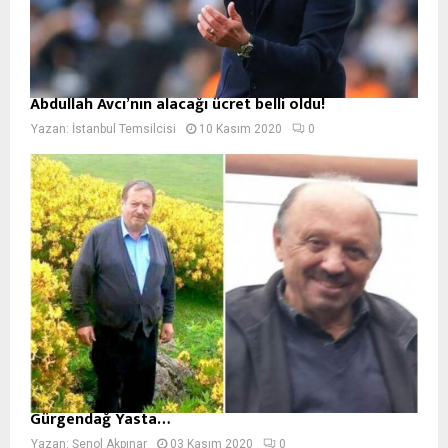
Abdullah Avcı’nın alacağı ücret belli oldu!
Yazan:
İstanbul Temsilcisi
10 Kasım 2020
0
Gürgendağ Yasta…
Yazan:
Şenol Akpınar
03 Kasım 2020
0