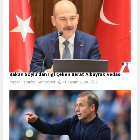
Bakan Soylu’dan İlgi Çeken Berat Albayrak Vedası
Yazan:
İstanbul Temsilcisi
11 Kasım 2020
0