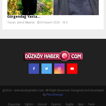
Gürgendağ Yasta…
Yazan:
Şenol Akpınar
03 Kasım 2020
0
@2026 - www.duzkoyhaber.com. All Right Reserved. Designed and Developed
by
PenciDesign
Duyurular
Eğitim
Güncel
İlçemiz
Sağlık
Spor
Yerel