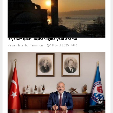
Diyanet İşleri Başkanlığına yeni atama
Yazan:
İstanbul Temsilcisi
18 Eylül 2025
0