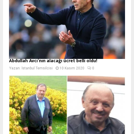
Abdullah Avcı’nın alacağı ücret belli oldu!
Yazan:
İstanbul Temsilcisi
10 Kasım 2020
0