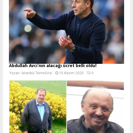
Abdullah Avcı’nın alacağı ücret belli oldu!
Yazan:
İstanbul Temsilcisi
10 Kasım 2020
0