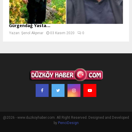
Gürgendağ Yasta…
Yazan:
Şenol Akpınar
03 Kasım 2020
0
@2026 - www.duzkoyhaber.com. All Right Reserved. Designed and Developed
by
PenciDesign