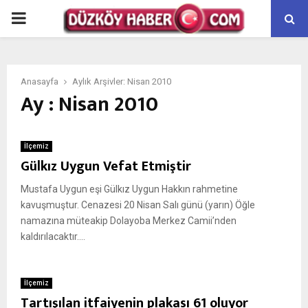
PRIMARY
MENU
Anasayfa
Aylık Arşivler: Nisan 2010
Ay : Nisan 2010
İlçemiz
Gülkız Uygun Vefat Etmiştir
Mustafa Uygun eşi Gülkız Uygun Hakkın rahmetine
kavuşmuştur. Cenazesi 20 Nisan Salı günü (yarın) Öğle
namazına müteakip Dolayoba Merkez Camii’nden
kaldırılacaktır....
İlçemiz
Tartışılan itfaiyenin plakası 61 oluyor