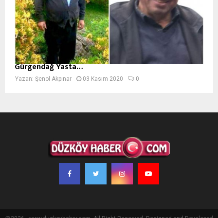
Gürgendağ Yasta…
Yazan:
Şenol Akpınar
03 Kasım 2020
0