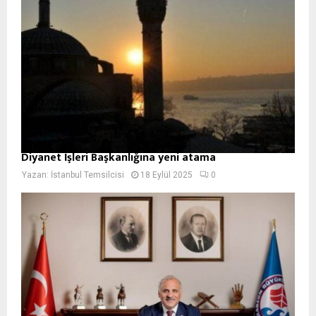
Diyanet İşleri Başkanlığına yeni atama
Yazan:
İstanbul Temsilcisi
18 Eylül 2025
0