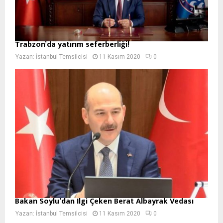
Trabzon’da yatırım seferberliği!
Yazan:
İstanbul Temsilcisi
11 Kasım 2020
0
Bakan Soylu’dan İlgi Çeken Berat Albayrak Vedası
Yazan:
İstanbul Temsilcisi
11 Kasım 2020
0