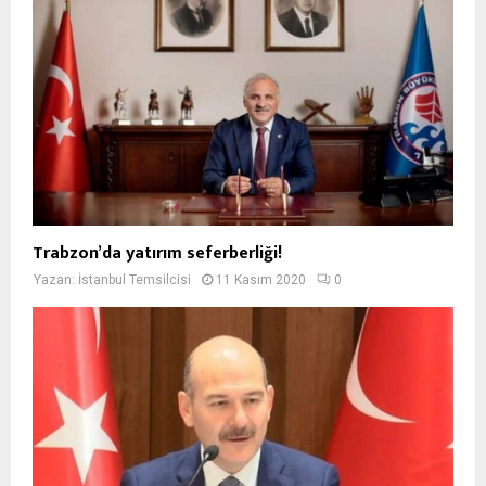
Trabzon’da yatırım seferberliği!
Yazan:
İstanbul Temsilcisi
11 Kasım 2020
0