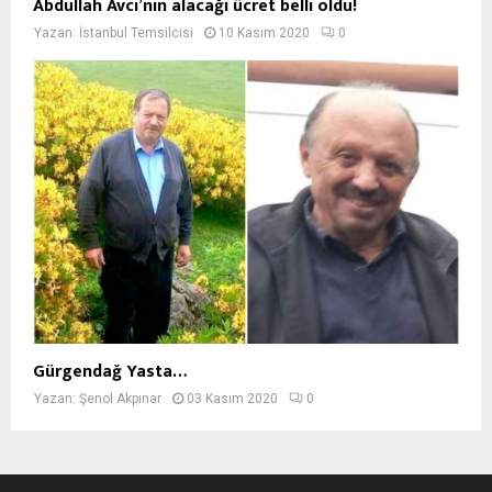
Abdullah Avcı’nın alacağı ücret belli oldu!
Yazan:
İstanbul Temsilcisi
10 Kasım 2020
0
Gürgendağ Yasta…
Yazan:
Şenol Akpınar
03 Kasım 2020
0