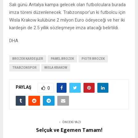
Salı günü Antalya kampa gelecek olan futbolculara burada
imza töreni düzenlenecek. Trabzonspor’un ki futbolcu için
Wisla Krakow kulübüne 2 milyon Euro ödeyeceği ve her iki
kardeşin de 2.5 yıllık sözleşmeye imza atacağı belirtildi.
DHA
BROZEK KARDEŞLER
PAWEL BROZEK
PIOTR BROZEK
TRABZONSPOR
WISLA KRAKOW
PAYLAŞ
0
ÖNCEKI YAZI
Selçuk ve Egemen Tamam!