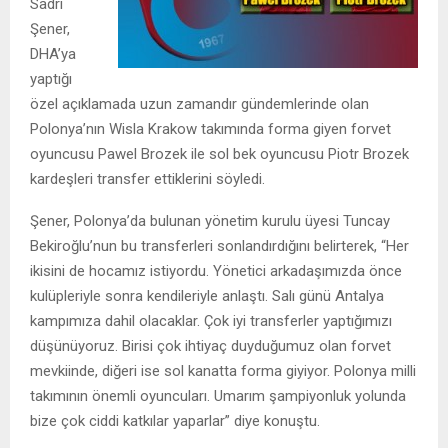
Sadri
Şener,
DHA’ya
yaptığı
özel açıklamada uzun zamandır gündemlerinde olan
Polonya’nın Wisla Krakow takımında forma giyen forvet
oyuncusu Pawel Brozek ile sol bek oyuncusu Piotr Brozek
kardeşleri transfer ettiklerini söyledi.
Şener, Polonya’da bulunan yönetim kurulu üyesi Tuncay
Bekiroğlu’nun bu transferleri sonlandırdığını belirterek, “Her
ikisini de hocamız istiyordu. Yönetici arkadaşımızda önce
kulüpleriyle sonra kendileriyle anlaştı. Salı günü Antalya
kampımıza dahil olacaklar. Çok iyi transferler yaptığımızı
düşünüyoruz. Birisi çok ihtiyaç duyduğumuz olan forvet
mevkiinde, diğeri ise sol kanatta forma giyiyor. Polonya milli
takımının önemli oyuncuları. Umarım şampiyonluk yolunda
bize çok ciddi katkılar yaparlar” diye konuştu.