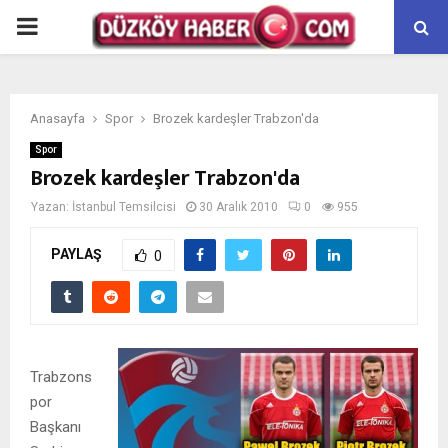
PRIMARY
MENU
Anasayfa
Spor
Brozek kardeşler Trabzon'da
Spor
Brozek kardeşler Trabzon'da
Yazan:
İstanbul Temsilcisi
30 Aralık 2010
0
955
PAYLAŞ
0
Trabzons
por
Başkanı