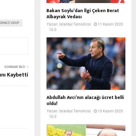
Bakan Soylu’dan İlgi Çeken Berat
Albayrak Vedası
KIRMIZI GRUP
Yazan:
İstanbul Temsilcisi
11 Kasım 2020
0
SONRAKI YAZI
nı Kaybetti
Abdullah Avcı’nın alacağı ücret belli
oldu!
Yazan:
İstanbul Temsilcisi
10 Kasım 2020
0