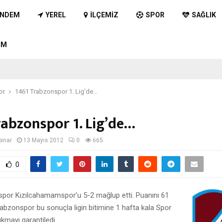
NDEM
YEREL
İLÇEMIZ
SPOR
SAĞLIK
IM
or
1461 Trabzonspor 1. Lig’de…
rabzonspor 1. Lig’de…
pınar
13 Mayıs 2012
0
665
0
por Kızılcahamamspor’u 5-2 mağlup etti. Puanını 61
abzonspor bu sonuçla ligin bitimine 1 hafta kala Spor
ıkmayı garantiledi.