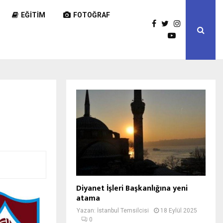
EĞITIM
FOTOĞRAF
Diyanet İşleri Başkanlığına yeni
atama
Yazan:
İstanbul Temsilcisi
18 Eylül 2025
0