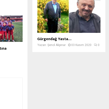
Gürgendağ Yasta…
Yazan:
Şenol Akpınar
03 Kasım 2020
0
tına