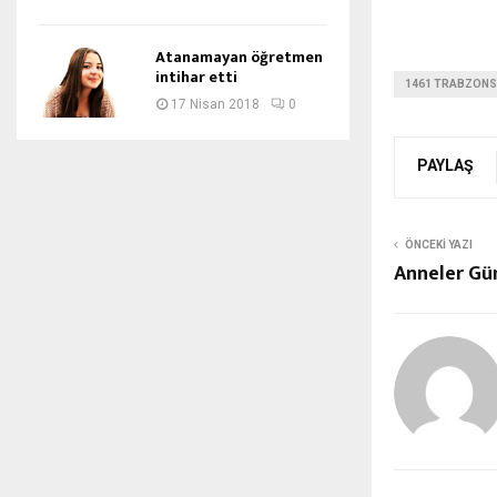
Atanamayan öğretmen
intihar etti
1461 TRABZON
17 Nisan 2018
0
PAYLAŞ
ÖNCEKI YAZI
Anneler Gü