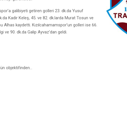
or’a galibiyeti getiren golleri 23. dk.da Yusuf
k.da Kadir Keleş, 45. ve 82. dk.larda Murat Tosun ve
u Alhas kaydetti. Kızılcahamamspor’un golleri ise 66.
lgi ve 90. dk.da Galip Ayvaz’dan geldi.
’ün objektifinden…