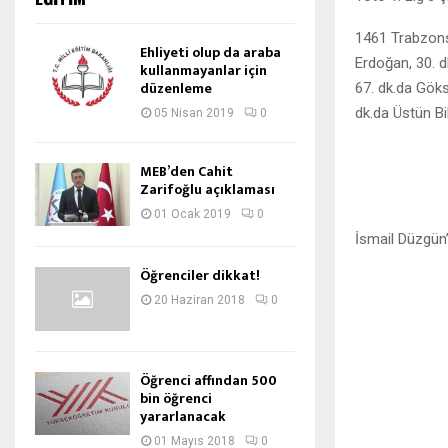
1461 Trabzonsp
Ehliyeti olup da araba
Erdoğan, 30. d
kullanmayanlar için
düzenleme
67. dk.da Göks
dk.da Üstün Bi
05 Nisan 2019
0
MEB’den Cahit
Zarifoğlu açıklaması
01 Ocak 2019
0
İsmail Düzgün
Öğrenciler dikkat!
20 Haziran 2018
0
Öğrenci affından 500
bin öğrenci
yararlanacak
01 Mayıs 2018
0