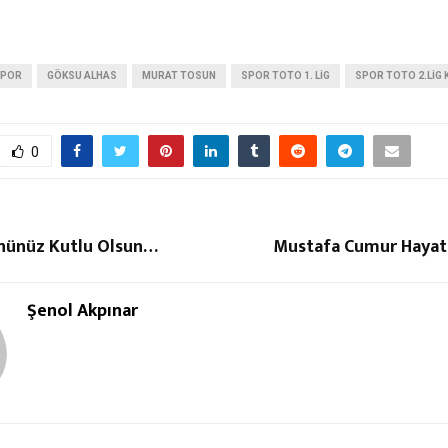
SPOR
GÖKSU ALHAS
MURAT TOSUN
SPOR TOTO 1. LİG
SPOR TOTO 2.LIG 
0
nünüz Kutlu Olsun…
Mustafa Cumur Hayatı
Şenol Akpınar