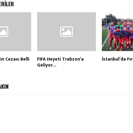
ERILER
n Cezası Belli
FIFA Heyeti Trabzon’a
İstanbul’da Fır
Geliyor…
AKIN