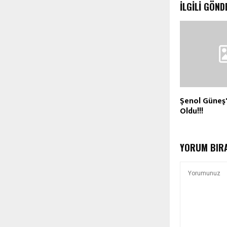
İLGILI GÖND
Şenol Güneş'i
Oldu!!!
YORUM BIR