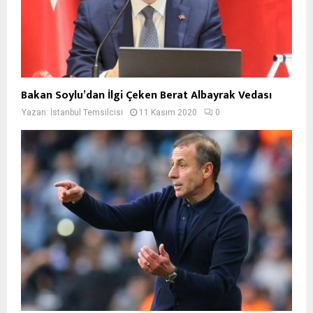
Bakan Soylu’dan İlgi Çeken Berat Albayrak Vedası
Yazan:
İstanbul Temsilcisi
11 Kasım 2020
0