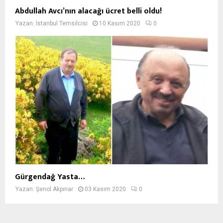
Abdullah Avcı’nın alacağı ücret belli oldu!
Yazan:
İstanbul Temsilcisi
10 Kasım 2020
0
Gürgendağ Yasta…
Yazan:
Şenol Akpınar
03 Kasım 2020
0