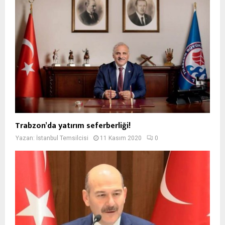
Trabzon’da yatırım seferberliği!
Yazan:
İstanbul Temsilcisi
11 Kasım 2020
0