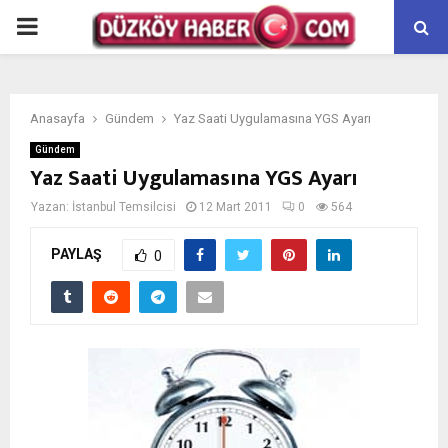
PRIMARY
MENU
Anasayfa
Gündem
Yaz Saati Uygulamasına YGS Ayarı
Gündem
Yaz Saati Uygulamasına YGS Ayarı
Yazan:
İstanbul Temsilcisi
12 Mart 2011
0
564
PAYLAŞ
0