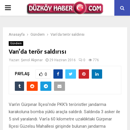
PRIMARY
MENU
Anasayfa
Gündem
Van’da terör saldırısı
Gündem
Van’da terör saldırısı
Yazan:
Şenol Akpınar
29 Haziran 2016
0
776
PAYLAŞ
0
Van’ın Gürpınar İlçesi’nde PKK’lı teröristler jandarma
karakoluna bomba yüklü araçla saldırdı. Saldırıda 3 asker ile
5 sivil yaralandı. Van’a 60 kilometre uzaklıktaki Gürpınar
İlçesi Güzelsu Mahallesi girişinde bulunan jandarma