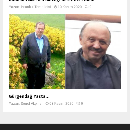
Yazan:
İstanbul Temsilcisi
10 Kasım 2020
0
Gürgendağ Yasta…
Yazan:
Şenol Akpınar
03 Kasım 2020
0