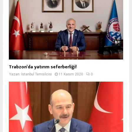
Trabzon’da yatırım seferberliği!
Yazan:
İstanbul Temsilcisi
11 Kasım 2020
0