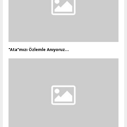
"Ata"mızı Özlemle Anıyoruz…