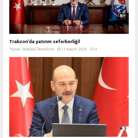
Trabzon’da yatırım seferberliği!
Yazan:
İstanbul Temsilcisi
11 Kasım 2020
0