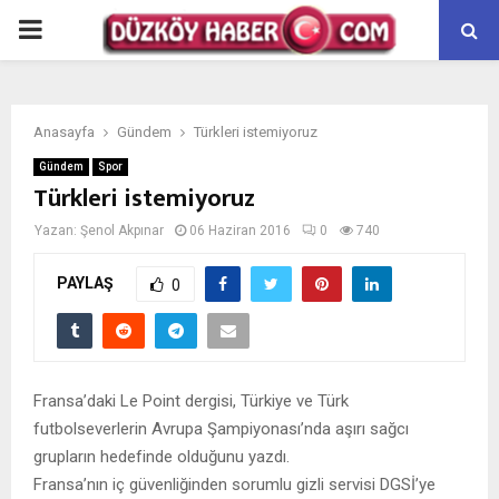
PRIMARY
MENU
Anasayfa
Gündem
Türkleri istemiyoruz
Gündem
Spor
Türkleri istemiyoruz
Yazan:
Şenol Akpınar
06 Haziran 2016
0
740
PAYLAŞ
0
Fransa’daki Le Point dergisi, Türkiye ve Türk
futbolseverlerin Avrupa Şampiyonası’nda aşırı sağcı
grupların hedefinde olduğunu yazdı.
Fransa’nın iç güvenliğinden sorumlu gizli servisi DGSİ’ye