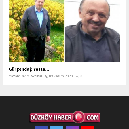
Gürgendağ Yasta…
Yazan:
Şenol Akpınar
03 Kasım 2020
0