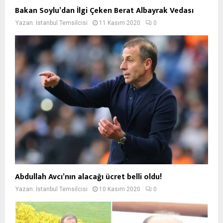
Bakan Soylu’dan İlgi Çeken Berat Albayrak Vedası
Yazan:
İstanbul Temsilcisi
11 Kasım 2020
0
Abdullah Avcı’nın alacağı ücret belli oldu!
Yazan:
İstanbul Temsilcisi
10 Kasım 2020
0