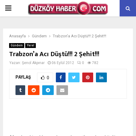
PRIMARY
MENU
Anasayfa
Gündem
Trabzon’a Acı Düştü!!! 2 Şehit!!!
Gündem
Yerel
Trabzon’a Acı Düştü!!! 2 Şehit!!!
Yazan:
Şenol Akpınar
06 Eylül 2012
0
782
PAYLAŞ
0