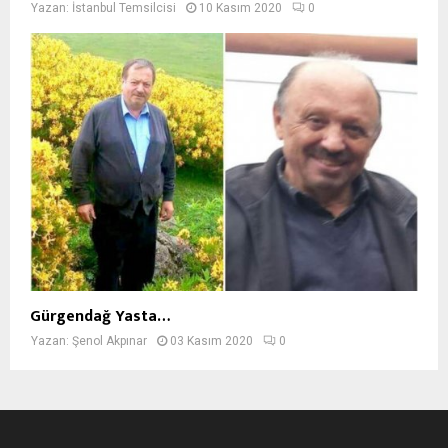
Yazan:
İstanbul Temsilcisi
10 Kasım 2020
0
Gürgendağ Yasta…
Yazan:
Şenol Akpınar
03 Kasım 2020
0