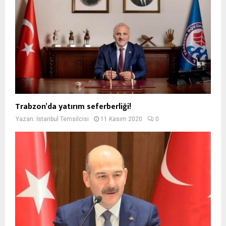
Trabzon’da yatırım seferberliği!
Yazan:
İstanbul Temsilcisi
11 Kasım 2020
0