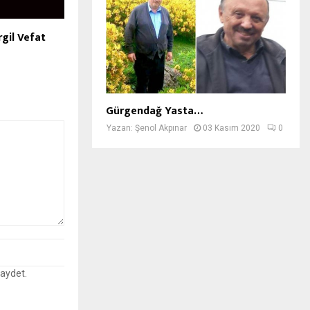
gil Vefat
Gürgendağ Yasta…
Yazan:
Şenol Akpınar
03 Kasım 2020
0
kaydet.