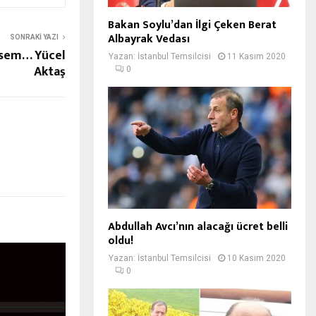
Bakan Soylu’dan İlgi Çeken Berat
Albayrak Vedası
SONRAKI YAZI
rsem… Yücel
Yazan:
İstanbul Temsilcisi
11 Kasım 2020
Aktaş
0
Abdullah Avcı’nın alacağı ücret belli
oldu!
Yazan:
İstanbul Temsilcisi
10 Kasım 2020
0