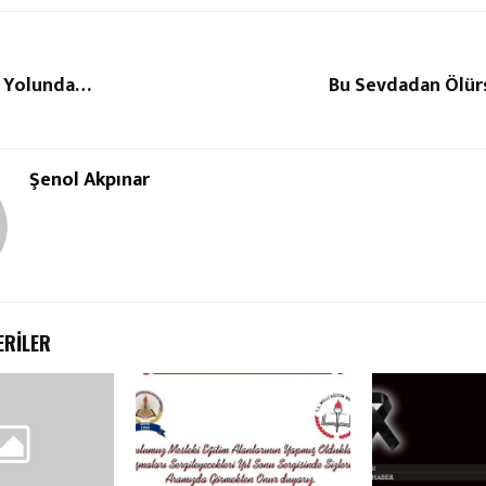
o Yolunda…
Bu Sevdadan Ölü
Şenol Akpınar
ERILER