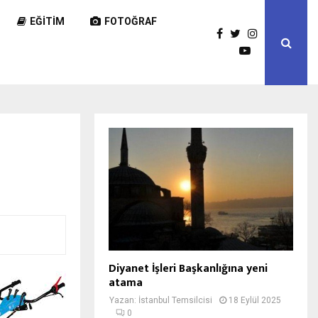
EĞITIM
FOTOĞRAF
Diyanet İşleri Başkanlığına yeni
atama
Yazan:
İstanbul Temsilcisi
18 Eylül 2025
0