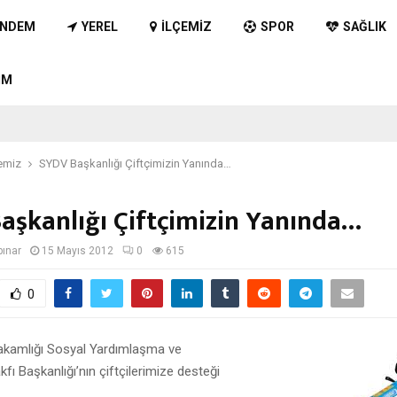
NDEM
YEREL
İLÇEMIZ
SPOR
SAĞLIK
IM
emiz
SYDV Başkanlığı Çiftçimizin Yanında…
aşkanlığı Çiftçimizin Yanında…
pınar
15 Mayıs 2012
0
615
0
kamlığı Sosyal Yardımlaşma ve
ı Başkanlığı’nın çiftçilerimize desteği