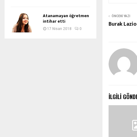
Atanamayan öğretmen
ÖNCEKI YAZI
intihar etti
Burak Lazi
17 Nisan 2018
0
İLGILI GÖND