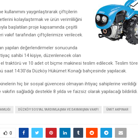
 kullanımını yaygınlaştırarak çiftçilerin
etlerini kolaylaştırmak ve ürün verimliliğini
yla başlatılan proje kapsamında çeşitli
i vakıf tarafından çiftçilerimize verilecek.
dan yapılan değerlendirmeler sonucunda
ihtiyaç sahibi 14 kişiye, düzenlenecek olan
 el traktörü ve 10 adet ot biçme makinesi teslim edilecek. Teslim tör
 saat 14:30’da Düzköy Hükümet Konağı bahçesinde yapılacak.
inelerin hiç bir sosyal güvencesi olmayan ihtiyaç sahiplerine verildiği 
akıfın sağladığı destekle 8 yılda ve faizsiz olarak yapılacağı bildirildi.
AMLIĞI
DÜZKÖY SOSYAL YARDIMLAŞMA VE DAYANIŞMA VAKFI
ÜMIT AKPINAR
0