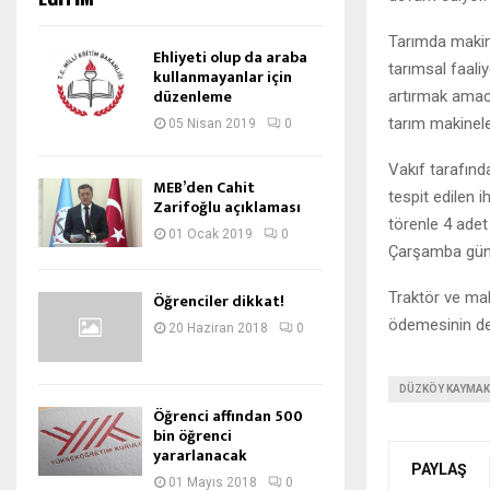
Tarımda makine
Ehliyeti olup da araba
tarımsal faaliy
kullanmayanlar için
düzenleme
artırmak amacı
tarım makineler
05 Nisan 2019
0
Vakıf tarafın
MEB’den Cahit
tespit edilen 
Zarifoğlu açıklaması
törenle 4 adet
01 Ocak 2019
0
Çarşamba günü
Traktör ve mak
Öğrenciler dikkat!
ödemesinin de v
20 Haziran 2018
0
DÜZKÖY KAYMAK
Öğrenci affından 500
bin öğrenci
yararlanacak
PAYLAŞ
01 Mayıs 2018
0