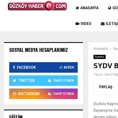
ANASAYFA
GÜ
VIDEO
İLETIŞ
SOSYAL MEDYA HESAPLARIMIZ
Anasayfa
İlç
İlçemiz
SYDV B
FACEBOOK
BEĞEN
Yazan:
Şenol Ak
TWITTER
TAKIP ETMEK
PAYLAŞ
INSTAGRAM
TAKIP ETMEK
Düzköy Kayma
Dayanışma Vakf
EĞITIM
devam ediyor.