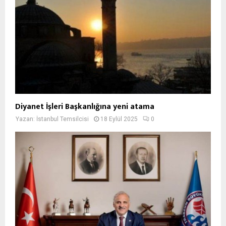
Diyanet İşleri Başkanlığına yeni atama
Yazan:
İstanbul Temsilcisi
18 Eylül 2025
0