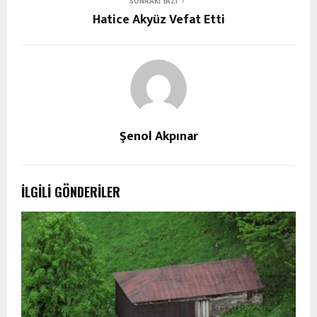
SONRAKI YAZI
Hatice Akyüz Vefat Etti
Şenol Akpınar
İLGILI GÖNDERILER