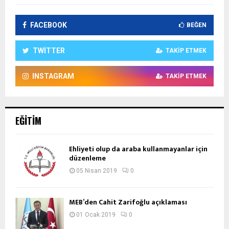
FACEBOOK
BEĞEN
TWITTER
TAKIP ETMEK
INSTAGRAM
TAKIP ETMEK
EĞITIM
Ehliyeti olup da araba kullanmayanlar için
düzenleme
05 Nisan 2019
0
MEB’den Cahit Zarifoğlu açıklaması
01 Ocak 2019
0