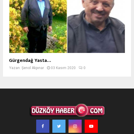
Gürgendağ Yasta…
Yazan:
Şenol Akpınar
03 Kasım 2020
0