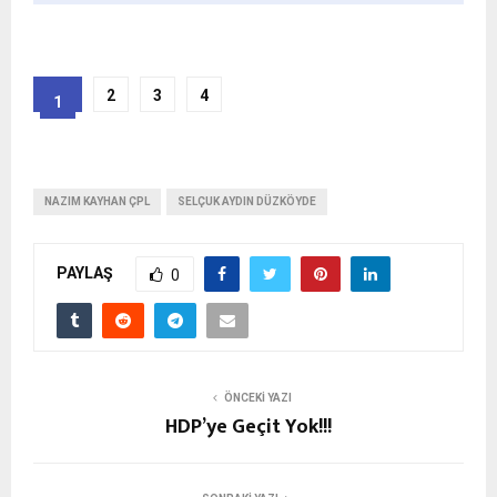
2
3
4
1
NAZIM KAYHAN ÇPL
SELÇUK AYDIN DÜZKÖYDE
PAYLAŞ
0
ÖNCEKI YAZI
HDP’ye Geçit Yok!!!