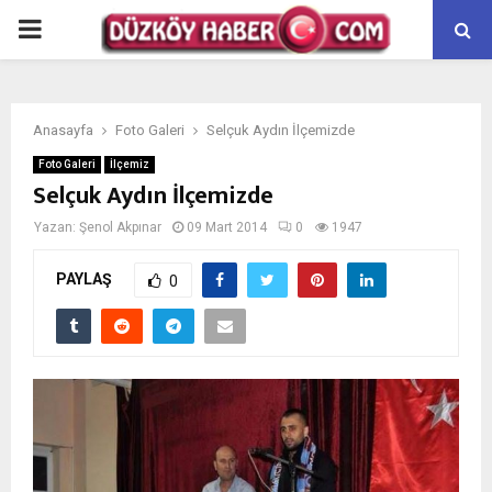
PRIMARY
MENU
Anasayfa
Foto Galeri
Selçuk Aydın İlçemizde
Foto Galeri
İlçemiz
Selçuk Aydın İlçemizde
Yazan:
Şenol Akpınar
09 Mart 2014
0
1947
PAYLAŞ
0