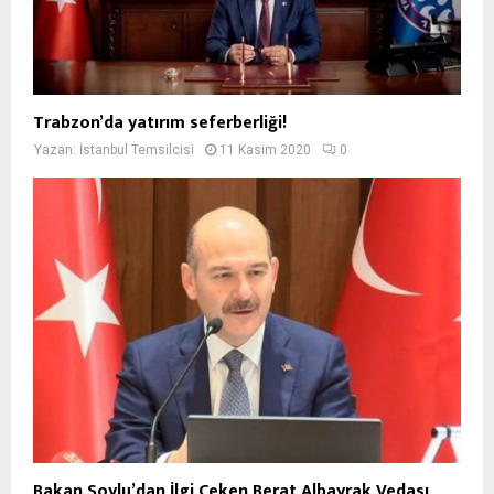
Trabzon’da yatırım seferberliği!
Yazan:
İstanbul Temsilcisi
11 Kasım 2020
0
Bakan Soylu’dan İlgi Çeken Berat Albayrak Vedası