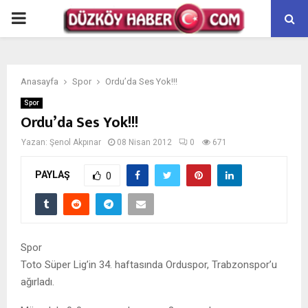
PRIMARY
MENU
Anasayfa
Spor
Ordu’da Ses Yok!!!
Spor
Ordu’da Ses Yok!!!
Yazan:
Şenol Akpınar
08 Nisan 2012
0
671
PAYLAŞ
0
Spor
Toto Süper Lig’in 34. haftasında Orduspor, Trabzonspor’u
ağırladı.