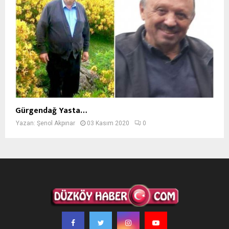
Gürgendağ Yasta…
Yazan:
Şenol Akpınar
03 Kasım 2020
0