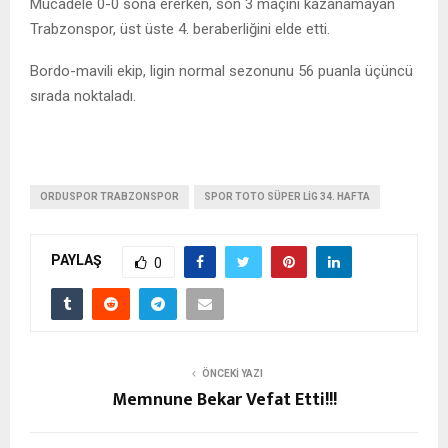
Mücadele 0-0 sona ererken, son 3 maçını kazanamayan
Trabzonspor, üst üste 4. beraberliğini elde etti.
Bordo-mavili ekip, ligin normal sezonunu 56 puanla üçüncü
sırada noktaladı.
ORDUSPOR TRABZONSPOR
SPOR TOTO SÜPER LIG 34. HAFTA
PAYLAŞ
0
ÖNCEKI YAZI
Memnune Bekar Vefat Etti!!!