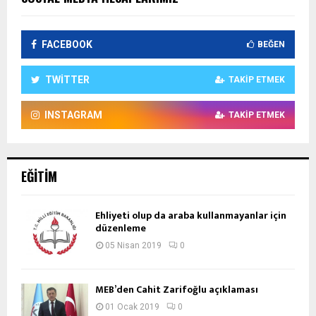
FACEBOOK
BEĞEN
TWITTER
TAKIP ETMEK
INSTAGRAM
TAKIP ETMEK
EĞITIM
Ehliyeti olup da araba kullanmayanlar için
düzenleme
05 Nisan 2019
0
MEB’den Cahit Zarifoğlu açıklaması
01 Ocak 2019
0