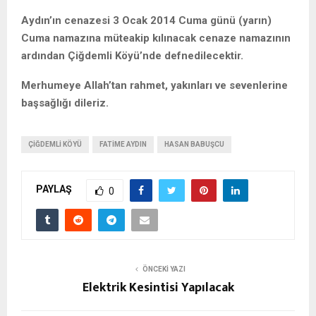
Aydın’ın cenazesi 3 Ocak 2014 Cuma günü (yarın)
Cuma namazına müteakip kılınacak cenaze namazının
ardından Çiğdemli Köyü’nde defnedilecektir.
Merhumeye Allah’tan rahmet, yakınları ve sevenlerine
başsağlığı dileriz.
ÇIĞDEMLI KÖYÜ
FATIME AYDIN
HASAN BABUŞCU
PAYLAŞ
0
ÖNCEKI YAZI
Elektrik Kesintisi Yapılacak