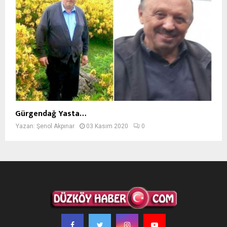
Gürgendağ Yasta…
Yazan:
Şenol Akpınar
03 Kasım 2020
0