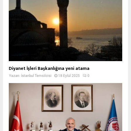
Diyanet İşleri Başkanlığına yeni atama
Yazan:
İstanbul Temsilcisi
18 Eylül 2025
0