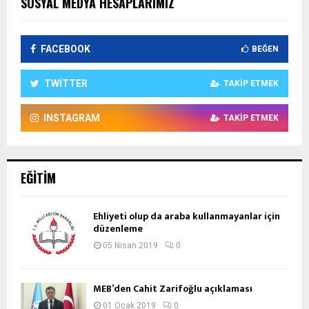
SOSYAL MEDYA HESAPLARIMIZ
FACEBOOK
BEĞEN
TWITTER
TAKIP ETMEK
INSTAGRAM
TAKIP ETMEK
EĞITIM
Ehliyeti olup da araba kullanmayanlar için
düzenleme
05 Nisan 2019
0
MEB’den Cahit Zarifoğlu açıklaması
01 Ocak 2019
0