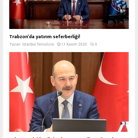
Trabzon’da yatırım seferberliği!
Yazan:
İstanbul Temsilcisi
11 Kasım 2020
0