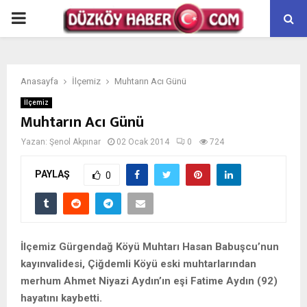
PRIMARY
MENU
Anasayfa
İlçemiz
Muhtarın Acı Günü
İlçemiz
Muhtarın Acı Günü
Yazan:
Şenol Akpınar
02 Ocak 2014
0
724
PAYLAŞ
0
İlçemiz Gürgendağ Köyü Muhtarı Hasan Babuşcu’nun
kayınvalidesi, Çiğdemli Köyü eski muhtarlarından
merhum Ahmet Niyazi Aydın’ın eşi Fatime Aydın (92)
hayatını kaybetti.