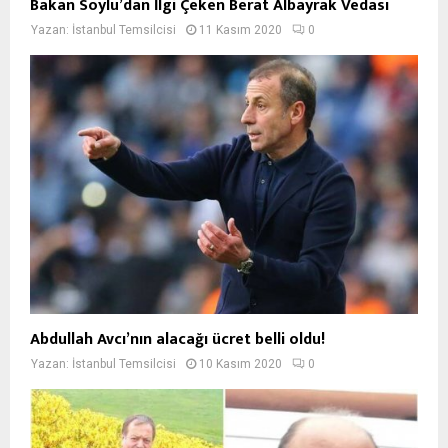
Bakan Soylu’dan İlgi Çeken Berat Albayrak Vedası
Yazan:
İstanbul Temsilcisi
11 Kasım 2020
0
Abdullah Avcı’nın alacağı ücret belli oldu!
Yazan:
İstanbul Temsilcisi
10 Kasım 2020
0