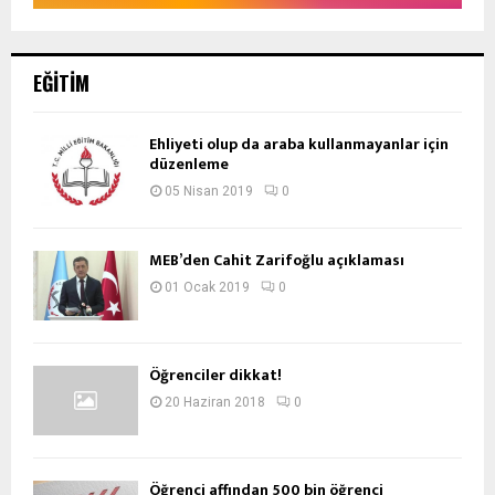
EĞITIM
Ehliyeti olup da araba kullanmayanlar için
düzenleme
05 Nisan 2019
0
MEB’den Cahit Zarifoğlu açıklaması
01 Ocak 2019
0
Öğrenciler dikkat!
20 Haziran 2018
0
Öğrenci affından 500 bin öğrenci