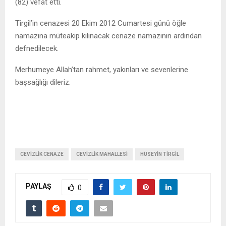
(82) vefat etti.
Tirgil’in cenazesi 20 Ekim 2012 Cumartesi günü öğle
namazına müteakip kılınacak cenaze namazının ardından
defnedilecek.
Merhumeye Allah’tan rahmet, yakınları ve sevenlerine
başsağlığı dileriz.
CEVIZLIK CENAZE
CEVIZLIK MAHALLESI
HÜSEYIN TIRGIL
PAYLAŞ
0