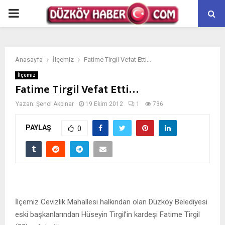
PRIMARY
MENU
Anasayfa
İlçemiz
Fatime Tirgil Vefat Etti…
İlçemiz
Fatime Tirgil Vefat Etti…
Yazan:
Şenol Akpınar
19 Ekim 2012
1
736
PAYLAŞ
0
İlçemiz Cevizlik Mahallesi halkından olan Düzköy Belediyesi
eski başkanlarından Hüseyin Tirgil’in kardeşi Fatime Tirgil