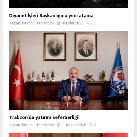
Diyanet İşleri Başkanlığına yeni atama
Yazan:
İstanbul Temsilcisi
18 Eylül 2025
0
Trabzon’da yatırım seferberliği!
Yazan:
İstanbul Temsilcisi
11 Kasım 2020
0