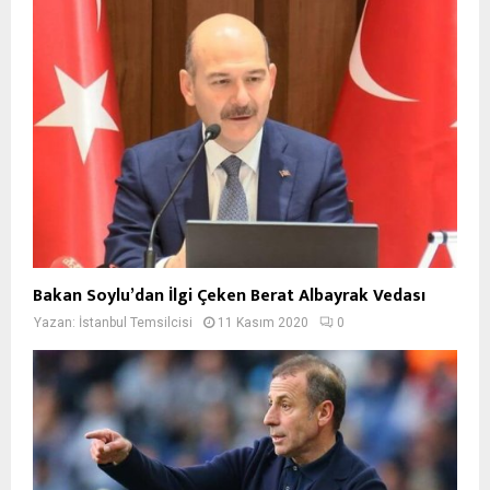
Bakan Soylu’dan İlgi Çeken Berat Albayrak Vedası
Yazan:
İstanbul Temsilcisi
11 Kasım 2020
0