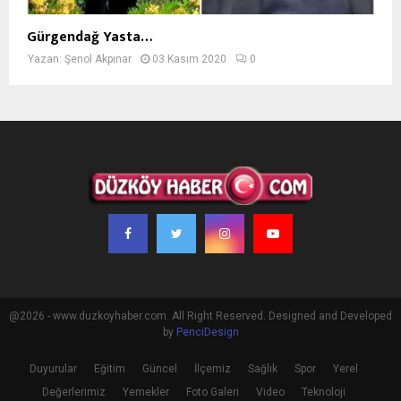
Gürgendağ Yasta…
Yazan:
Şenol Akpınar
03 Kasım 2020
0
@2026 - www.duzkoyhaber.com. All Right Reserved. Designed and Developed
by
PenciDesign
Duyurular
Eğitim
Güncel
İlçemiz
Sağlık
Spor
Yerel
Değerlerimiz
Yemekler
Foto Galeri
Video
Teknoloji