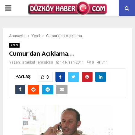
PRIMARY
MENU
Anasayfa
Yerel
Cumur'dan Açıklama…
Yerel
Cumur'dan Açıklama…
Yazan:
İstanbul Temsilcisi
14 Nisan 2011
0
711
PAYLAŞ
0