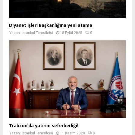
Diyanet İşleri Başkanlığına yeni atama
Yazan:
İstanbul Temsilcisi
18 Eylül 2025
0
Trabzon’da yatırım seferberliği!
Yazan:
İstanbul Temsilcisi
11 Kasım 2020
0