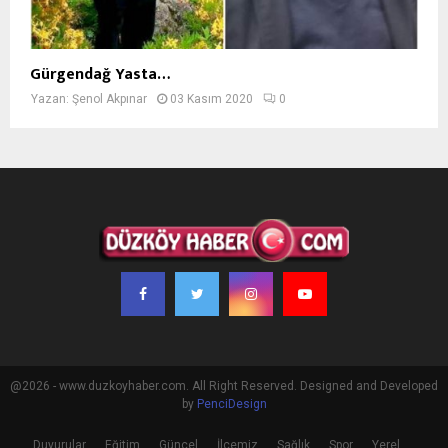
Gürgendağ Yasta…
Yazan:
Şenol Akpınar
03 Kasım 2020
0
@2026 - www.duzkoyhaber.com. All Right Reserved. Designed and Developed
by
PenciDesign
Duyurular
Eğitim
Güncel
İlçemiz
Sağlık
Spor
Yerel