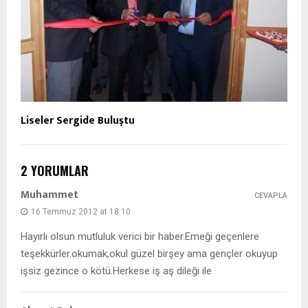
Liseler Sergide Buluştu
2 YORUMLAR
Muhammet
CEVAPLA
16 Temmuz 2012 at 18:10
Hayırlı olsun mutluluk verici bir haber.Emeği geçenlere
teşekkürler.okumak,okul güzel birşey ama gençler okuyup
işsiz gezince o kötü.Herkese iş aş dileği ile