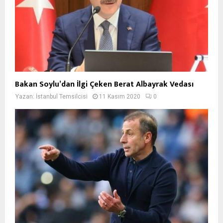
Bakan Soylu’dan İlgi Çeken Berat Albayrak Vedası
Yazan:
İstanbul Temsilcisi
11 Kasım 2020
0