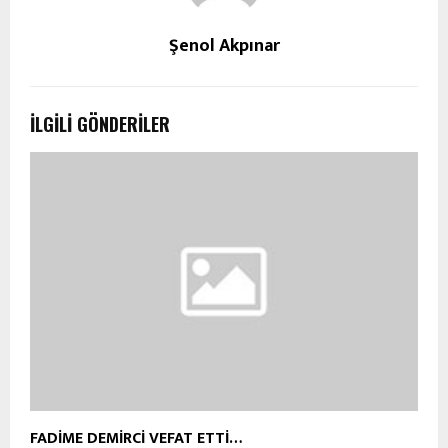
Şenol Akpınar
İLGILI GÖNDERILER
FADİME DEMİRCİ VEFAT ETTİ…