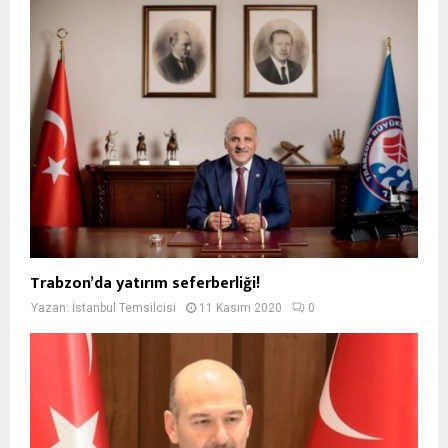
Trabzon’da yatırım seferberliği!
Yazan:
İstanbul Temsilcisi
11 Kasım 2020
0