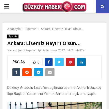
PRIMARY
MENU
Anasayfa
İlçemiz
Ankara: Lisemiz Hayırlı Olsun…
İlçemiz
Ankara: Lisemiz Hayırlı Olsun…
Yazan:
Şenol Akpınar
16 Temmuz 2012
2
827
PAYLAŞ
0
Düzköy Anadolu Lisesi’nin açılması üzerine Ak Parti Düzköy
İlçe Başkan Yardımcısı Yılmaz Ankara bir açıklama yaptı.