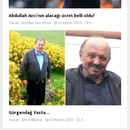
Abdullah Avcı’nın alacağı ücret belli oldu!
Yazan:
İstanbul Temsilcisi
10 Kasım 2020
0
Gürgendağ Yasta…
Yazan:
Şenol Akpınar
03 Kasım 2020
0