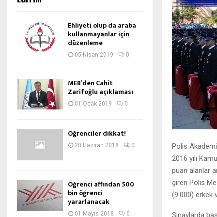
Ehliyeti olup da araba
kullanmayanlar için
düzenleme
05 Nisan 2019
0
MEB’den Cahit
Zarifoğlu açıklaması
01 Ocak 2019
0
Öğrenciler dikkat!
Polis Akademi
20 Haziran 2018
0
2016 yılı Kamu
puan alanlar a
giren Polis Me
Öğrenci affından 500
bin öğrenci
(9.000) erkek 
yararlanacak
01 Mayıs 2018
0
Sınavlarda baş