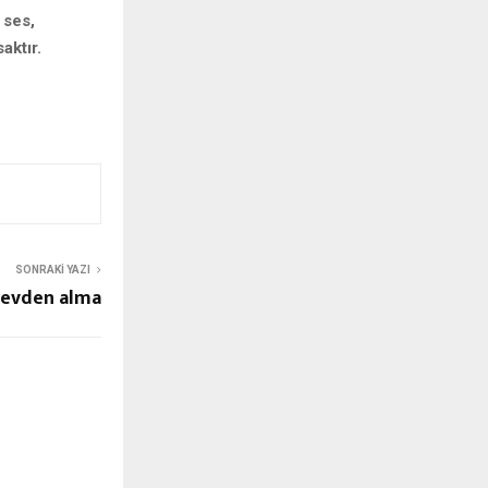
 ses,
aktır.
SONRAKI YAZI
revden alma