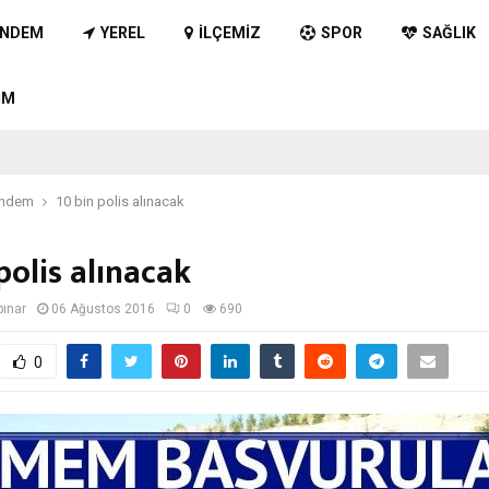
NDEM
YEREL
İLÇEMIZ
SPOR
SAĞLIK
IM
ndem
10 bin polis alınacak
polis alınacak
pınar
06 Ağustos 2016
0
690
0