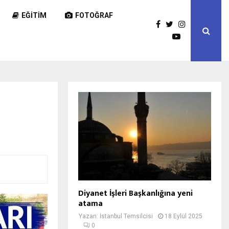
EĞITIM
FOTOĞRAF
Diyanet İşleri Başkanlığına yeni
atama
Yazan:
İstanbul Temsilcisi
18 Eylül 2025
0