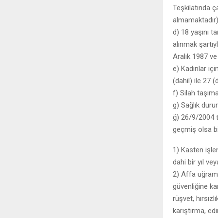
Teşkilatında ç
almamaktadır
d) 18 yaşını t
alınmak şartıyl
Aralık 1987 v
e) Kadınlar iç
(dahil) ile 27 
f) Silah taşım
g) Sağlık duru
ğ) 26/9/2004 t
geçmiş olsa bil
1) Kasten işle
dahi bir yıl 
2) Affa uğramı
güvenliğine ka
rüşvet, hırsızlı
karıştırma, ed