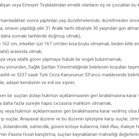
alışan veya Emniyet Teşkilatından emekli olanların eş ve çocukları b
)
amamladıktan sonra yaptırılan yaş düzeltmelerinde, düzeltmeden önce
a, sınavın yapıldığı yılın 31 Aralık tarihi itibariyle 30 yaşından gün al
e daha sonraki tarihlerde doğmuş olmak),
in 162 cm, erkekler için 167 cm’den kısa boylu olmamak, beden kitle e
(dahil) arasında olmak,
aya veya silahlı görev yapmaya hukuki bir engeli bulunmamak,
mu yönünden, Sağlık Şartları Yönetmeliğinde belirlenen koşulları taşım
arihli ve 5237 sayılı Türk Ceza Kanununun 53’üncü maddesinde belirti
e, adayın kendisinin ve evli ise eşinin;
nen bir suçtan dolayı hükmün açıklanmasının geri bırakılmasına karar 
veya daha fazla süreyle hapis cezasına mahkûm olmamak,
ş veya hükmün açıklanmasının geri bırakılmasına karar verilmiş olsa b
rşı suçlar, Anayasal düzene ve bu düzenin işleyişine karşı suçlar, zimme
k, dolandırıcılık, sahtecilik, güveni kötüye kullanma, hileli iflas, ihaleye 
imin ifasına fesat karıştırma, suçtan kaynaklanan malvarlığı değerlerin