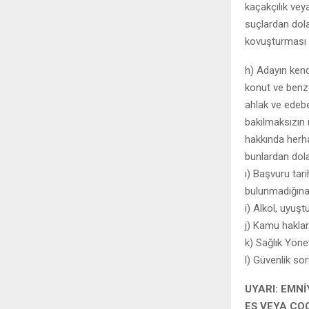
kaçakçılık ve
suçlardan dol
kovuşturması 
h) Adayın kendi
konut ve benze
ahlak ve edebe 
bakılmaksızın
hakkında herh
bunlardan dol
ı) Başvuru tari
bulunmadığına
i) Alkol, uyu
j) Kamu hakla
k) Sağlık Yöne
l) Güvenlik so
UYARI: EMN
EŞ VEYA ÇO