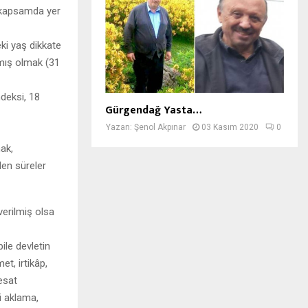
u kapsamda yer
ki yaş dikkate
mamış olmak (31
ndeksi, 18
Gürgendağ Yasta…
Yazan:
Şenol Akpınar
03 Kasım 2020
0
ak,
len süreler
verilmiş olsa
ile devletin
t, irtikâp,
fesat
i aklama,