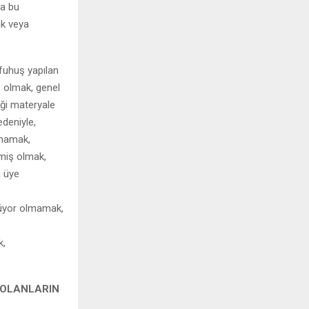
ya bu
k veya
 fuhuş yapılan
ş olmak, genel
diği materyale
deniyle,
lmamak,
miş olmak,
a üye
rüyor olmamak,
k,
Ü OLANLARIN