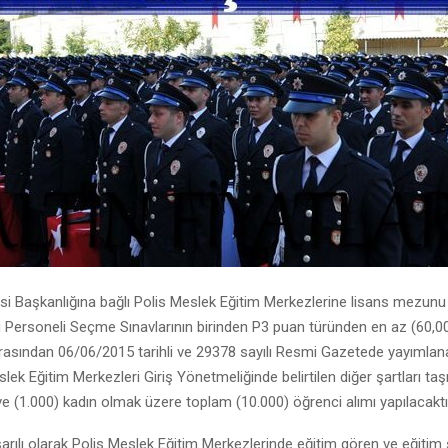
si Başkanlığına bağlı Polis Meslek Eğitim Merkezlerine lisans mezun
 Personeli Seçme Sınavlarının birinden P3 puan türünden en az (60,00
rasından 06/06/2015 tarihli ve 29378 sayılı Resmi Gazetede yayımlan
slek Eğitim Merkezleri Giriş Yönetmeliğinde belirtilen diğer şartları ta
ve (1.000) kadın olmak üzere toplam (10.000) öğrenci alımı yapılacaktı
arılı olarak Polis Meslek Eğitim Merkezlerinde eğitim gören ve eğiti