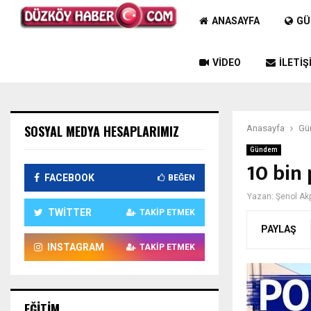
ANASAYFA
GÜ
VIDEO
İLETIŞ
SOSYAL MEDYA HESAPLARIMIZ
Anasayfa
Gü
Gündem
10 bin 
FACEBOOK
BEĞEN
Yazan:
Şenol Ak
TWITTER
TAKIP ETMEK
PAYLAŞ
INSTAGRAM
TAKIP ETMEK
EĞITIM