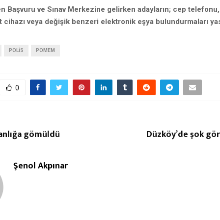
n Başvuru ve Sınav Merkezine gelirken adayların; cep telefonu,
t cihazı veya değişik benzeri elektronik eşya bulundurmaları yas
POLIS
POMEM
0
anlığa gömüldü
Düzköy’de şok gö
Şenol Akpınar