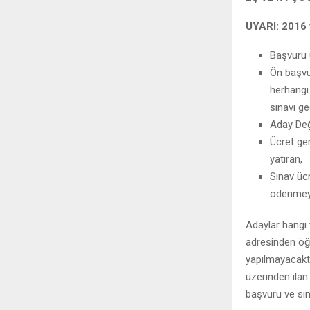
UYARI: 2016 
Başvuru 
Ön başvu
herhangi
sınavı ge
Aday Değ
Ücret ger
yatıran,
Sınav ücr
ödenmeye
Adaylar hangi 
adresinden öğr
yapılmayacaktır
üzerinden ilan
başvuru ve sın