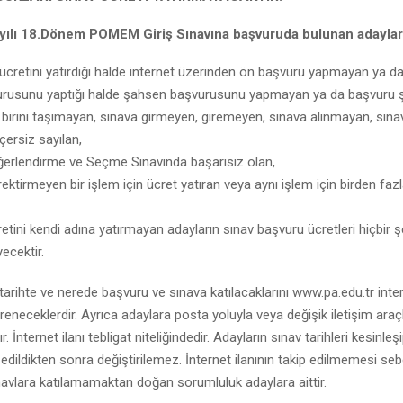
yılı 18.Dönem POMEM Giriş Sınavına başvuruda bulunan adaylar
ücretini yatırdığı halde internet üzerinden ön başvuru yapmayan ya 
rusunu yaptığı halde şahsen başvurusunu yapmayan ya da başvuru ş
 birini taşımayan, sınava girmeyen, giremeyen, sınava alınmayan, sınav
çersiz sayılan,
erlendirme ve Seçme Sınavında başarısız olan,
ektirmeyen bir işlem için ücret yatıran veya aynı işlem için birden faz
etini kendi adına yatırmayan adayların sınav başvuru ücretleri hiçbir ş
cektir.
tarihte ve nerede başvuru ve sınava katılacaklarını www.pa.edu.tr inte
eneceklerdir. Ayrıca adaylara posta yoluyla veya değişik iletişim araçla
. İnternet ilanı tebligat niteliğindedir. Adayların sınav tarihleri kesinleş
 edildikten sonra değiştirilemez. İnternet ilanının takip edilmemesi se
avlara katılamamaktan doğan sorumluluk adaylara aittir.