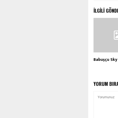
İLGILI GÖND
Babuşçu Sky
YORUM BIR