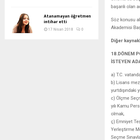
başarılı olan 
Atanamayan öğretmen
Söz konusu alım
intihar etti
Akademisi Başk
17 Nisan 2018
0
Diğer kaynak
18.DÖNEM P
İSTEYEN A
a) T.C. vatand
b) Lisans mez
yurtdışındaki
c) Ölçme Seçm
yılı Kamu Pers
olmak,
ç) Emniyet Teş
Yerleştirme Me
Seçme Sınavla