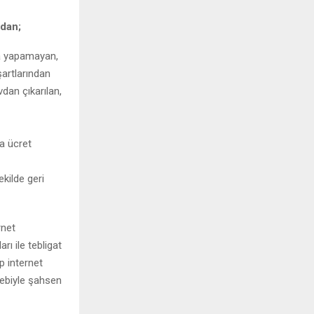
dan;
da yapamayan,
artlarından
dan çıkarılan,
la ücret
ekilde geri
rnet
rı ile tebligat
ip internet
bebiyle şahsen