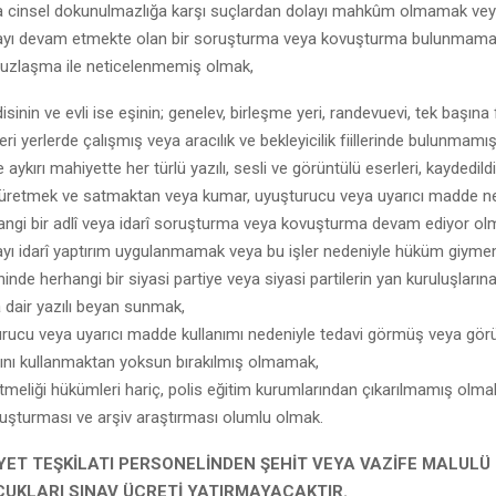
ya cinsel dokunulmazlığa karşı suçlardan dolayı mahkûm olmamak ve
ayı devam etmekte olan bir soruşturma veya kovuşturma bulunmama
uzlaşma ile neticelenmemiş olmak,
sinin ve evli ise eşinin; genelev, birleşme yeri, randevuevi, tek başına
ri yerlerde çalışmış veya aracılık ve bekleyicilik fiillerinde bulunmamı
aykırı mahiyette her türlü yazılı, sesli ve görüntülü eserleri, kaydedil
 üretmek ve satmaktan veya kumar, uyuşturucu veya uyarıcı madde ne
angi bir adlî veya idarî soruşturma veya kovuşturma devam ediyor o
ayı idarî yaptırım uygulanmamak veya bu işler nedeniyle hüküm giyme
hinde herhangi bir siyasi partiye veya siyasi partilerin yan kuruluşların
 dair yazılı beyan sunmak,
şturucu veya uyarıcı madde kullanımı nedeniyle tedavi görmüş veya gö
rını kullanmaktan yoksun bırakılmış olmamak,
tmeliği hükümleri hariç, polis eğitim kurumlarından çıkarılmamış olma
ruşturması ve arşiv araştırması olumlu olmak.
İYET TEŞKİLATI PERSONELİNDEN ŞEHİT VEYA VAZİFE MALUL
CUKLARI SINAV ÜCRETİ YATIRMAYACAKTIR.