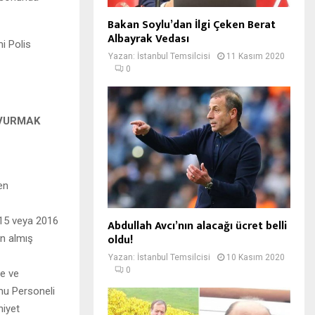
Bakan Soylu’dan İlgi Çeken Berat
Albayrak Vedası
mi Polis
Yazan:
İstanbul Temsilcisi
11 Kasım 2020
0
ŞVURMAK
en
015 veya 2016
Abdullah Avcı’nın alacağı ücret belli
oldu!
an almış
Yazan:
İstanbul Temsilcisi
10 Kasım 2020
0
me ve
mu Personeli
niyet