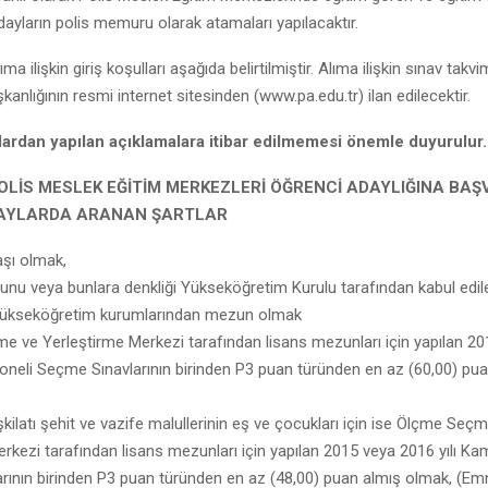
adayların polis memuru olarak atamaları yapılacaktır.
a ilişkin giriş koşulları aşağıda belirtilmiştir. Alıma ilişkin sınav takvi
anlığının resmi internet sitesinden (www.pa.edu.tr) ilan edilecektir.
lardan yapılan açıklamalara itibar edilmemesi önemle duyurulur.
OLİS MESLEK EĞİTİM MERKEZLERİ ÖĞRENCİ ADAYLIĞINA BA
DAYLARDA ARANAN ŞARTLAR
aşı olmak,
unu veya bunlara denkliği Yükseköğretim Kurulu tarafından kabul edil
 yükseköğretim kurumlarından mezun olmak
e ve Yerleştirme Merkezi tarafından lisans mezunları için yapılan 2
oneli Seçme Sınavlarının birinden P3 puan türünden en az (60,00) pu
kilatı şehit ve vazife malullerinin eş ve çocukları için ise Ölçme Seç
rkezi tarafından lisans mezunları için yapılan 2015 veya 2016 yılı Ka
rının birinden P3 puan türünden en az (48,00) puan almış olmak, (Em