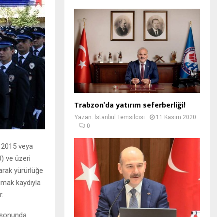
Trabzon’da yatırım seferberliği!
Yazan:
İstanbul Temsilcisi
11 Kasım 2020
0
u 2015 veya
) ve üzeri
arak yürürlüğe
şımak kaydıyla
r.
m sonunda