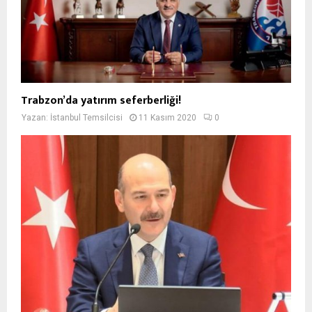
Trabzon’da yatırım seferberliği!
Yazan:
İstanbul Temsilcisi
11 Kasım 2020
0