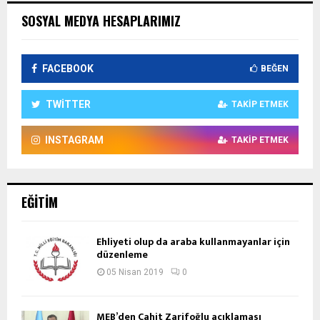
SOSYAL MEDYA HESAPLARIMIZ
FACEBOOK
BEĞEN
TWITTER
TAKIP ETMEK
INSTAGRAM
TAKIP ETMEK
EĞITIM
Ehliyeti olup da araba kullanmayanlar için
düzenleme
05 Nisan 2019
0
MEB’den Cahit Zarifoğlu açıklaması