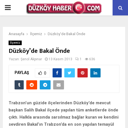
PRIMARY
MENU
Anasayfa
İlçemiz
Düzköy’de Bakal Önde
İlçemiz
Düzköy’de Bakal Önde
Yazan:
Şenol Akpınar
13 Kasım 2013
1
636
PAYLAŞ
0
Trabzon’un güzide ilçelerinden Düzköy’de mevcut
başkan Salih Bakal ilçede yapılan tüm anketlerde önde
çıktı. Halkla arasında sarsılmaz bağlar kuran ve kendini
sevdiren Bakal’ın Trabzon’da en son yapılan temayül