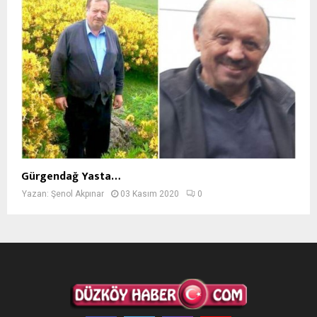
Gürgendağ Yasta…
Yazan:
Şenol Akpınar
03 Kasım 2020
0