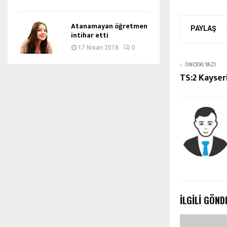
Atanamayan öğretmen
PAYLAŞ
intihar etti
17 Nisan 2018
0
ÖNCEKI YAZI
TS:2 Kayseri
İLGILI GÖND