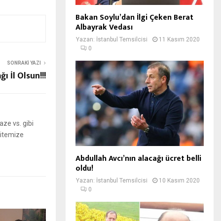
Bakan Soylu’dan İlgi Çeken Berat
Albayrak Vedası
Yazan:
İstanbul Temsilcisi
11 Kasım 2020
0
SONRAKI YAZI
ı İl Olsun!!!
ze vs. gibi
 sitemize
Abdullah Avcı’nın alacağı ücret belli
oldu!
Yazan:
İstanbul Temsilcisi
10 Kasım 2020
0