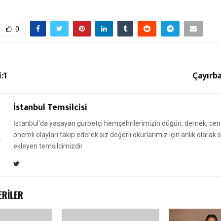
0
:1
Çayırbağ
İstanbul Temsilcisi
İstanbul'da yaşayan gurbetçi hemşehrilerimizin düğün, dernek, cena
önemli olayları takip ederek siz değerli okurlarımız için anlık olarak
ekleyen temsilcimizdir.
ERILER