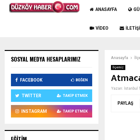
ANASAYFA
GÜ
VIDEO
İLETIŞ
SOSYAL MEDYA HESAPLARIMIZ
Anasayfa
İlç
İlçemiz
Atmaca
FACEBOOK
BEĞEN
Yazan:
İstanbul 
TWITTER
TAKIP ETMEK
PAYLAŞ
INSTAGRAM
TAKIP ETMEK
EĞITIM