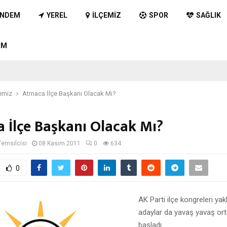
NDEM
YEREL
İLÇEMIZ
SPOR
SAĞLIK
IM
emiz
Atmaca İlçe Başkanı Olacak Mı?
 İlçe Başkanı Olacak Mı?
Temsilcisi
08 Kasım 2011
0
634
0
AK Parti ilçe kongreleri yak
adaylar da yavaş yavaş or
başladı.