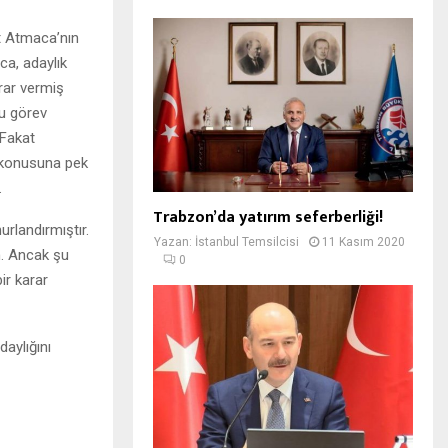
 Atmaca’nın
ca, adaylık
rar vermiş
bu görev
 Fakat
 konusuna pek
.
Trabzon’da yatırım seferberliği!
rlandırmıştır.
Yazan:
İstanbul Temsilcisi
11 Kasım 2020
m. Ancak şu
0
ir karar
aylığını