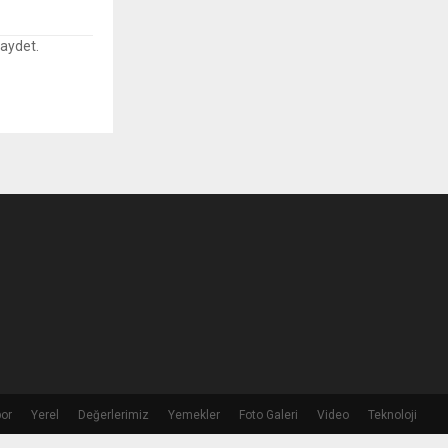
kaydet.
or
Yerel
Değerlerimiz
Yemekler
Foto Galeri
Video
Teknoloji