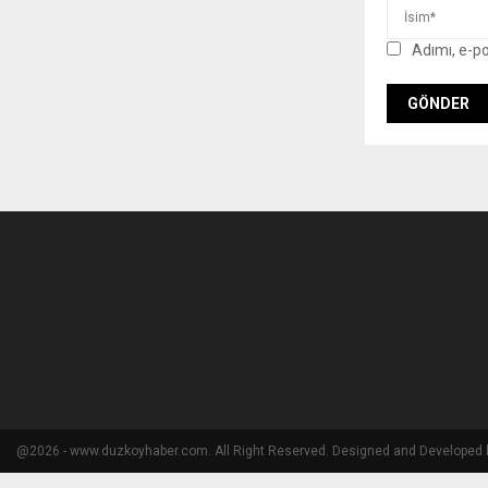
Adımı, e-p
@2026 - www.duzkoyhaber.com. All Right Reserved. Designed and Developed