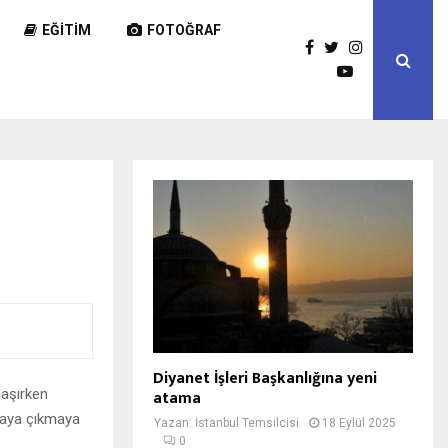
EĞITIM
FOTOĞRAF
Diyanet İşleri Başkanlığına yeni
laşırken
atama
taya çıkmaya
Yazan:
İstanbul Temsilcisi
18 Eylül 2025
0