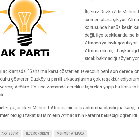
İlçemiz Düzköy’de Mehmet
ismi ön plana çıkıyor. Atma
konusunda henüz kesin ka
değil. İlçe teşkilatında ise 
Atmaca’ya layık görülüyor.
Atmaca’nın ilçe başkanlığı
sıcak bakmadığı söyleniyor
 açıklamada: “Şahsıma karşı gösterilen teveccüh beni son derece onu
cühü gösteren Düzköy’lü partili arkadaşlarıma çok teşekkür ediyoru
 vermiş değilim. En kısa zamanda gerekli istişareleri yapıp bu konuda b
i.
eler yaşanırken Mehmet Atmaca’nın aday olmama olasılığına karşı, ad
imler olduğu fakat bu isimlerin Atmaca’nın kararını beklediği öğrenildi.
AKP SEÇIM
ILÇE KONGRESI
MEHMET ATMACA