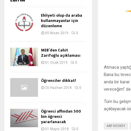
Ehliyeti olup da araba
kullanmayanlar için
düzenleme
05 Nisan 2019
0
MEB’den Cahit
Zarifoğlu açıklaması
01 Ocak 2019
0
Atmaca yaptığı
Bana bu tevec
Öğrenciler dikkat!
anda bir karar
20 Haziran 2018
0
vereceğim” ded
Tüm bu gelişm
açıklayacak is
Öğrenci affından 500
bin öğrenci
yararlanacak
AKP DÜZKÖY
01 Mayıs 2018
0