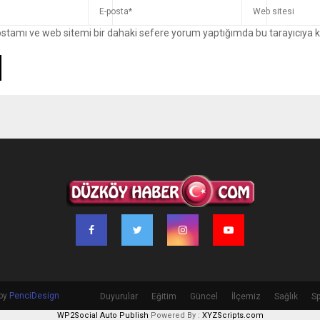
ostamı ve web sitemi bir dahaki sefere yorum yaptığımda bu tarayıcıya 
 by
PenciDesign
Duyurular
Eğitim
Güncel
İlçemiz
Sağlık
Sp
WP2Social Auto Publish
Powered By :
XYZScripts.com